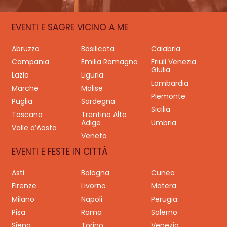
EVENTI E SAGRE VICINO A ME
Abruzzo
Basilicata
Calabria
Campania
Emilia Romagna
Friuli Venezia
Giulia
Lazio
Liguria
Lombardia
Marche
Molise
Piemonte
Puglia
Sardegna
Sicilia
Toscana
Trentino Alto
Adige
Umbria
Valle d’Aosta
Veneto
EVENTI E FESTE IN CITTÀ
Asti
Bologna
Cuneo
Firenze
Livorno
Matera
Milano
Napoli
Perugia
Pisa
Roma
Salerno
Siena
Torino
Venezia