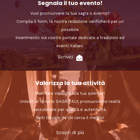
Segnala il tuo evento!
Vuoi promuovere la tua sagra o evento?
Compila il form, la nostra redazione verificherà per un
possibile
inserimento sul nostro portale dedicato a tradizioni ed
eventi italiani.
Scrivici
Valorizza la tua attività
Vuoi dare visibilità alla tua azienda?
Unisciti al circuito SAGRITALY, promuoviamo realtà
selezionate per qualità e autenticità.
Fatti trovare da chi cerca il meglio!
Scopri di più