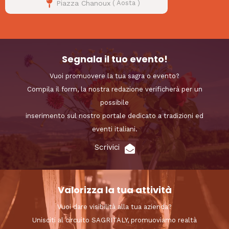
Piazza Chanoux
(
Aosta
)
Segnala il tuo evento!
Vuoi promuovere la tua sagra o evento?
Compila il form, la nostra redazione verificherà per un
possibile
inserimento sul nostro portale dedicato a tradizioni ed
eventi italiani.
Scrivici
Valorizza la tua attività
Vuoi dare visibilità alla tua azienda?
Unisciti al circuito SAGRITALY, promuoviamo realtà