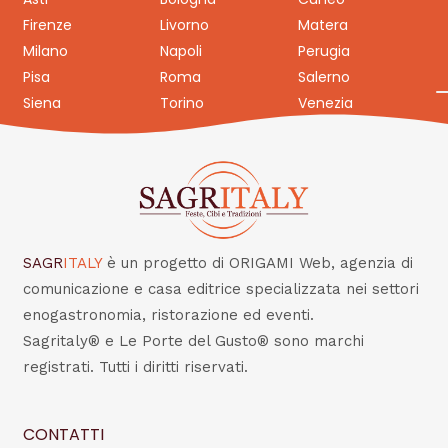
Firenze
Livorno
Matera
Milano
Napoli
Perugia
Pisa
Roma
Salerno
Siena
Torino
Venezia
SAGR
ITALY
è un progetto di ORIGAMI Web, agenzia di
comunicazione e casa editrice specializzata nei settori
enogastronomia, ristorazione ed eventi.
Sagritaly® e Le Porte del Gusto® sono marchi
registrati. Tutti i diritti riservati.
CONTATTI