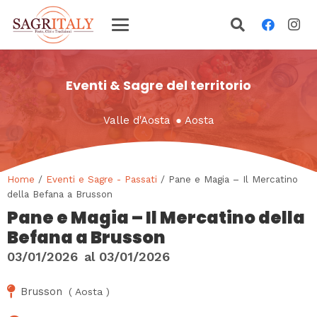
Eventi & Sagre del territorio
Valle d'Aosta
●
Aosta
Home
/
Eventi e Sagre - Passati
/ Pane e Magia – Il Mercatino
della Befana a Brusson
Pane e Magia – Il Mercatino della
Befana a Brusson
03/01/2026
al
03/01/2026
Brusson
(
Aosta
)