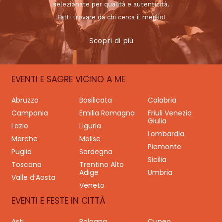
selezionate per qualità e autenticità.
Fatti trovare da chi cerca il meglio!
Scopri di più
EVENTI E SAGRE VICINO A ME
Abruzzo
Basilicata
Calabria
Campania
Emilia Romagna
Friuli Venezia
Giulia
Lazio
Liguria
Lombardia
Marche
Molise
Piemonte
Puglia
Sardegna
Sicilia
Toscana
Trentino Alto
Adige
Umbria
Valle d’Aosta
Veneto
EVENTI E FESTE IN CITTÀ
Asti
Bologna
Cuneo