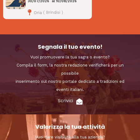
30/07/2026
al
10/08/2026
Oria
(
Brindisi
)
Segnala il tuo evento!
Vuoi promuovere la tua sagra o evento?
Compila il form, la nostra redazione verificherà per un
possibile
inserimento sul nostro portale dedicato a tradizioni ed
eventi italiani.
Scrivici
Valorizza la tua attività
Vuoi dare visibilità alla tua azienda?