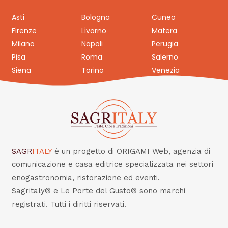
Asti
Bologna
Cuneo
Firenze
Livorno
Matera
Milano
Napoli
Perugia
Pisa
Roma
Salerno
Siena
Torino
Venezia
SAGR
ITALY
è un progetto di ORIGAMI Web, agenzia di
comunicazione e casa editrice specializzata nei settori
enogastronomia, ristorazione ed eventi.
Sagritaly® e Le Porte del Gusto® sono marchi
registrati. Tutti i diritti riservati.