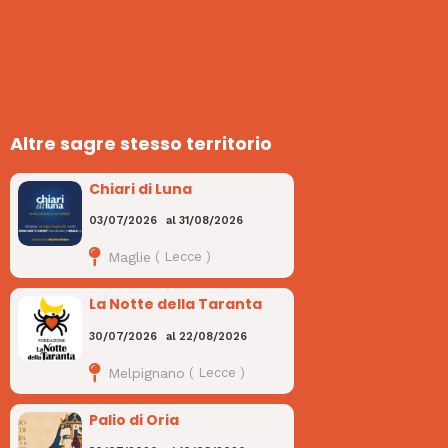
Altre sagre stesso territorio
Chiari di Luna
03/07/2026
al
31/08/2026
Maglie
(
Lecce
)
La Notte della Taranta
30/07/2026
al
22/08/2026
Melpignano
(
Lecce
)
Palio di Oria