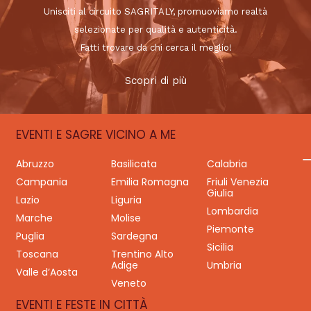
Unisciti al circuito SAGRITALY, promuoviamo realtà
selezionate per qualità e autenticità.
Fatti trovare da chi cerca il meglio!
Scopri di più
EVENTI E SAGRE VICINO A ME
Abruzzo
Basilicata
Calabria
Campania
Emilia Romagna
Friuli Venezia
Giulia
Lazio
Liguria
Lombardia
Marche
Molise
Piemonte
Puglia
Sardegna
Sicilia
Toscana
Trentino Alto
Adige
Umbria
Valle d’Aosta
Veneto
EVENTI E FESTE IN CITTÀ