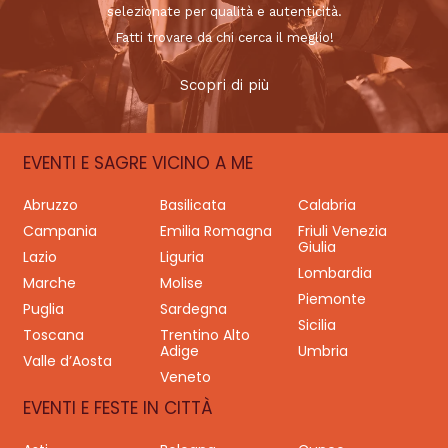
selezionate per qualità e autenticità.
Fatti trovare da chi cerca il meglio!
Scopri di più
EVENTI E SAGRE VICINO A ME
Abruzzo
Basilicata
Calabria
Campania
Emilia Romagna
Friuli Venezia
Giulia
Lazio
Liguria
Lombardia
Marche
Molise
Piemonte
Puglia
Sardegna
Sicilia
Toscana
Trentino Alto
Adige
Umbria
Valle d’Aosta
Veneto
EVENTI E FESTE IN CITTÀ