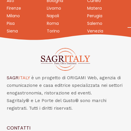
Asti
Bologna
Cuneo
Firenze
Livorno
Matera
Milano
Napoli
Perugia
Pisa
Roma
Salerno
Siena
Torino
Venezia
SAGR
ITALY
è un progetto di ORIGAMI Web, agenzia di
comunicazione e casa editrice specializzata nei settori
enogastronomia, ristorazione ed eventi.
Sagritaly® e Le Porte del Gusto® sono marchi
registrati. Tutti i diritti riservati.
CONTATTI