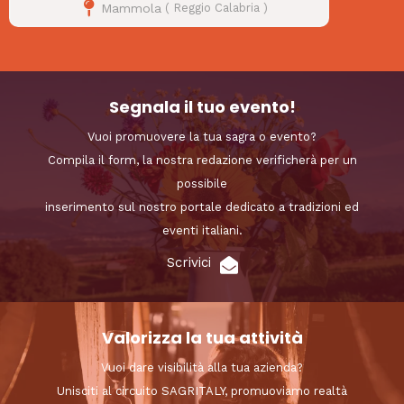
Mammola
(
Reggio Calabria
)
Segnala il tuo evento!
Vuoi promuovere la tua sagra o evento?
Compila il form, la nostra redazione verificherà per un
possibile
inserimento sul nostro portale dedicato a tradizioni ed
eventi italiani.
Scrivici
Valorizza la tua attività
Vuoi dare visibilità alla tua azienda?
Unisciti al circuito SAGRITALY, promuoviamo realtà