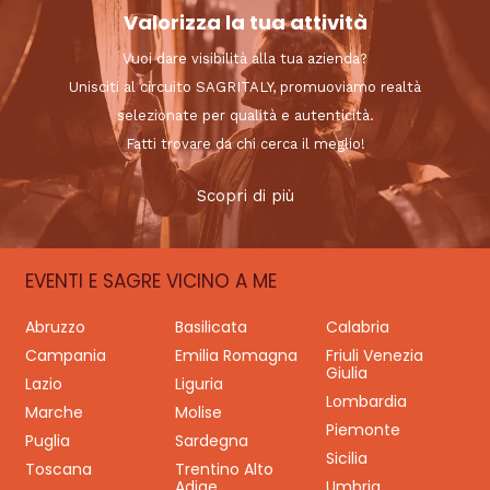
Valorizza la tua attività
Vuoi dare visibilità alla tua azienda?
Unisciti al circuito SAGRITALY, promuoviamo realtà
selezionate per qualità e autenticità.
Fatti trovare da chi cerca il meglio!
Scopri di più
EVENTI E SAGRE VICINO A ME
Abruzzo
Basilicata
Calabria
Campania
Emilia Romagna
Friuli Venezia
Giulia
Lazio
Liguria
Lombardia
Marche
Molise
Piemonte
Puglia
Sardegna
Sicilia
Toscana
Trentino Alto
Adige
Umbria