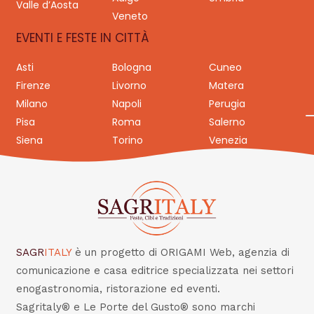
Valle d’Aosta
Veneto
EVENTI E FESTE IN CITTÀ
Asti
Bologna
Cuneo
Firenze
Livorno
Matera
Milano
Napoli
Perugia
Pisa
Roma
Salerno
Siena
Torino
Venezia
SAGR
ITALY
è un progetto di ORIGAMI Web, agenzia di
comunicazione e casa editrice specializzata nei settori
enogastronomia, ristorazione ed eventi.
Sagritaly® e Le Porte del Gusto® sono marchi