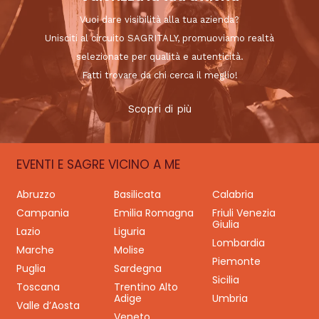
Vuoi dare visibilità alla tua azienda?
Unisciti al circuito SAGRITALY, promuoviamo realtà
selezionate per qualità e autenticità.
Fatti trovare da chi cerca il meglio!
Scopri di più
EVENTI E SAGRE VICINO A ME
Abruzzo
Basilicata
Calabria
Campania
Emilia Romagna
Friuli Venezia
Giulia
Lazio
Liguria
Lombardia
Marche
Molise
Piemonte
Puglia
Sardegna
Sicilia
Toscana
Trentino Alto
Adige
Umbria
Valle d’Aosta
Veneto