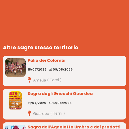
Altre sagre stesso territorio
Palio dei Colombi
18/07/2026
al
09/08/2026
Amelia
(
Terni
)
Sagra degli Gnocchi Guardea
31/07/2026
al
10/08/2026
Guardea
(
Terni
)
Sagra dell’Agnolotto Umbro e dei prodotti