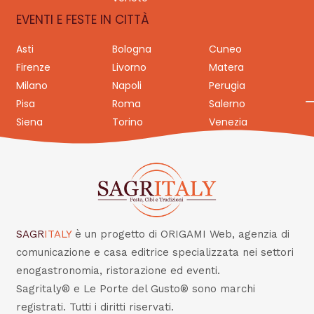
EVENTI E FESTE IN CITTÀ
Asti
Bologna
Cuneo
Firenze
Livorno
Matera
Milano
Napoli
Perugia
Pisa
Roma
Salerno
Siena
Torino
Venezia
SAGR
ITALY
è un progetto di ORIGAMI Web, agenzia di
comunicazione e casa editrice specializzata nei settori
enogastronomia, ristorazione ed eventi.
Sagritaly® e Le Porte del Gusto® sono marchi
registrati. Tutti i diritti riservati.