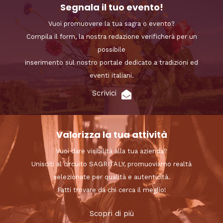
Segnala il tuo evento!
Vuoi promuovere la tua sagra o evento?
Compila il form, la nostra redazione verificherà per un
possibile
inserimento sul nostro portale dedicato a tradizioni ed
eventi italiani.
Scrivici
Valorizza la tua attività
Vuoi dare visibilità alla tua azienda?
Unisciti al circuito SAGRITALY, promuoviamo realtà
selezionate per qualità e autenticità.
Fatti trovare da chi cerca il meglio!
Scopri di più