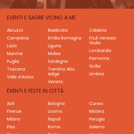
EVENTI E SAGRE VICINO A ME
Abruzzo
Basilicata
Calabria
Campania
Emilia Romagna
Friuli Venezia
Giulia
Lazio
Liguria
Lombardia
Marche
Molise
Piemonte
Puglia
Sardegna
Sicilia
Toscana
Trentino Alto
Adige
Umbria
Valle d’Aosta
Veneto
EVENTI E FESTE IN CITTÀ
Asti
Bologna
Cuneo
Firenze
Livorno
Matera
Milano
Napoli
Perugia
Pisa
Roma
Salerno