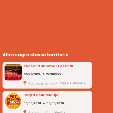
Altre sagre stesso territorio
Roccella Summer Festival
22/07/2026
al
22/08/2026
Roccella Jonica
(
Reggio Calabria
)
Sagra della ‘Nduja
08/08/2026
al
08/08/2026
Spilinga
(
Vibo Valentia
)