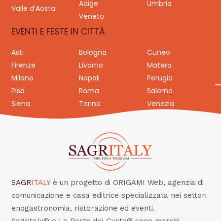
Adige
Umbria
Valle d’Aosta
Veneto
EVENTI E FESTE IN CITTÀ
Asti
Bologna
Cuneo
Firenze
Livorno
Matera
Milano
Napoli
Perugia
Pisa
Roma
Salerno
Siena
Torino
Venezia
SAGR
ITALY
è un progetto di ORIGAMI Web, agenzia di
comunicazione e casa editrice specializzata nei settori
enogastronomia, ristorazione ed eventi.