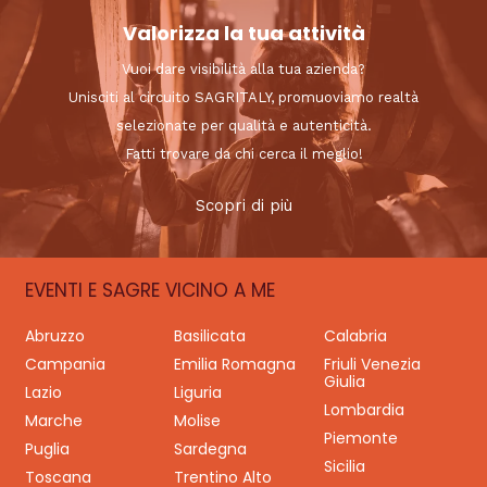
Valorizza la tua attività
Vuoi dare visibilità alla tua azienda?
Unisciti al circuito SAGRITALY, promuoviamo realtà
selezionate per qualità e autenticità.
Fatti trovare da chi cerca il meglio!
Scopri di più
EVENTI E SAGRE VICINO A ME
Abruzzo
Basilicata
Calabria
Campania
Emilia Romagna
Friuli Venezia
Giulia
Lazio
Liguria
Lombardia
Marche
Molise
Piemonte
Puglia
Sardegna
Sicilia
Toscana
Trentino Alto