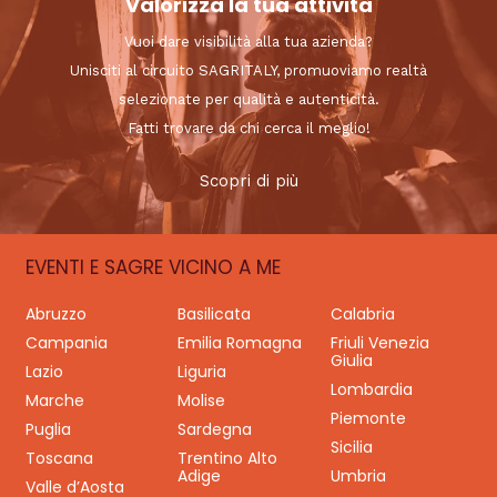
Valorizza la tua attività
Vuoi dare visibilità alla tua azienda?
Unisciti al circuito SAGRITALY, promuoviamo realtà
selezionate per qualità e autenticità.
Fatti trovare da chi cerca il meglio!
Scopri di più
EVENTI E SAGRE VICINO A ME
Abruzzo
Basilicata
Calabria
Campania
Emilia Romagna
Friuli Venezia
Giulia
Lazio
Liguria
Lombardia
Marche
Molise
Piemonte
Puglia
Sardegna
Sicilia
Toscana
Trentino Alto
Adige
Umbria
Valle d’Aosta