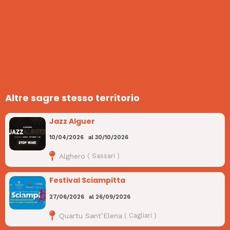
Altre sagre stesso territorio
Jazz Alguer
10/04/2026
al
30/10/2026
Alghero
(
Sassari
)
Festival Sciampitta
27/06/2026
al
26/09/2026
Quartu Sant’Elena
(
Cagliari
)