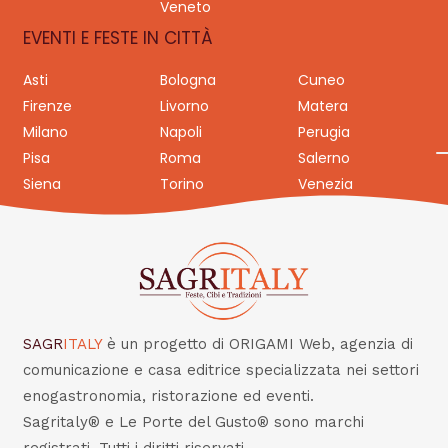
Veneto
EVENTI E FESTE IN CITTÀ
Asti
Bologna
Cuneo
Firenze
Livorno
Matera
Milano
Napoli
Perugia
Pisa
Roma
Salerno
Siena
Torino
Venezia
SAGR
ITALY
è un progetto di ORIGAMI Web, agenzia di
comunicazione e casa editrice specializzata nei settori
enogastronomia, ristorazione ed eventi.
Sagritaly® e Le Porte del Gusto® sono marchi