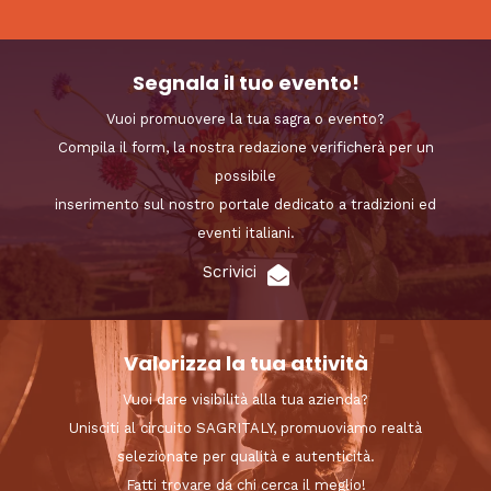
Segnala il tuo evento!
Vuoi promuovere la tua sagra o evento?
Compila il form, la nostra redazione verificherà per un
possibile
inserimento sul nostro portale dedicato a tradizioni ed
eventi italiani.
Scrivici
Valorizza la tua attività
Vuoi dare visibilità alla tua azienda?
Unisciti al circuito SAGRITALY, promuoviamo realtà
selezionate per qualità e autenticità.
Fatti trovare da chi cerca il meglio!