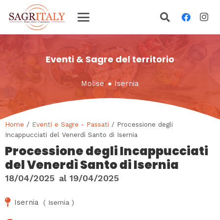
Eventi & Sagre del territorio
Molise
●
Isernia
Home
/
Eventi e Sagre - Passati
/ Processione degli
Incappucciati del Venerdì Santo di Isernia
Processione degli Incappucciati
del Venerdì Santo di Isernia
18/04/2025
al
19/04/2025
Isernia
(
Isernia
)