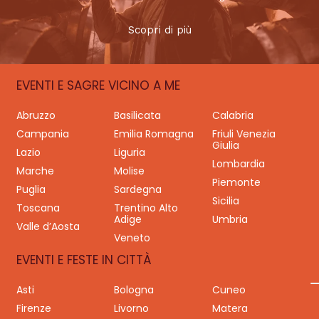
Scopri di più
EVENTI E SAGRE VICINO A ME
Abruzzo
Basilicata
Calabria
Campania
Emilia Romagna
Friuli Venezia
Giulia
Lazio
Liguria
Lombardia
Marche
Molise
Piemonte
Puglia
Sardegna
Sicilia
Toscana
Trentino Alto
Adige
Umbria
Valle d’Aosta
Veneto
EVENTI E FESTE IN CITTÀ
Asti
Bologna
Cuneo
Firenze
Livorno
Matera