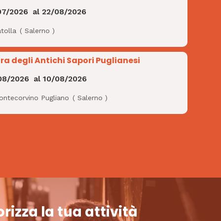
07/2026
al
22/08/2026
tolla
(
Salerno
)
ra degli Antichi Sapori Puglianesi
08/2026
al
10/08/2026
ontecorvino Pugliano
(
Salerno
)
rizza la tua attività