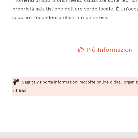
momenti di approfondimento culturale sulle tecnich
proprietà salutistiche dell'oro verde locale. È un'oc
scoprire l'eccellenza olearia molinarese.
Più Informazioni
Sagritaly riporta informazioni raccolte online o dagli organi
ufficiali.