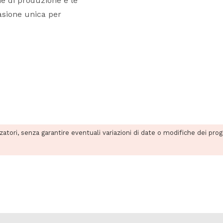
e di produzione e le
casione unica per
zzatori, senza garantire eventuali variazioni di date o modifiche dei pro