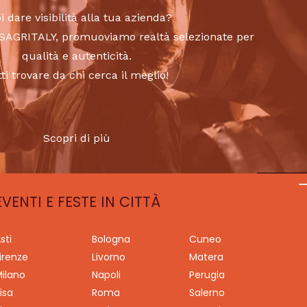
i dare visibilità alla tua azienda?
to SAGRITALY, promuoviamo realtà selezionate per
qualità e autenticità.
tti trovare da chi cerca il meglio!
Scopri di più
EVENTI E FESTE IN CITTÀ
sti
Bologna
Cuneo
irenze
Livorno
Matera
ilano
Napoli
Perugia
isa
Roma
Salerno