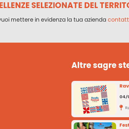
ELLENZE SELEZIONATE DEL TERRIT
vuoi mettere in evidenza la tua azienda
contatt
Altre sagre st
Rav
04/
R
Fes