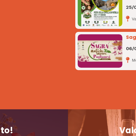
25/
Va
Sag
06/
M
nto!
Valo