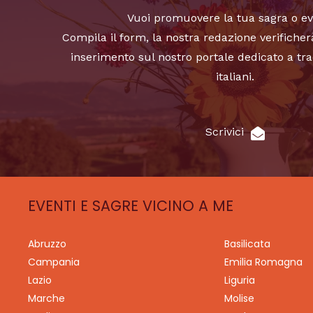
Vuoi promuovere la tua sagra o e
Compila il form, la nostra redazione verificher
inserimento sul nostro portale dedicato a tra
italiani.
Scrivici
EVENTI E SAGRE VICINO A ME
Abruzzo
Basilicata
Campania
Emilia Romagna
Lazio
Liguria
Marche
Molise