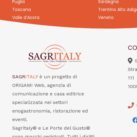
Puglia
Sardegna
Toscana
Trentino Alto Adig
Valle d’Aosta
Veneto
CO
Str
SAGR
ITALY
è un progetto di
111
ORIGAMI Web, agenzia di
100
comunicazione e casa editrice
specializzata nei settori
enogastronomia, ristorazione ed
eventi.
Sagritaly® e Le Porte del Gusto®
sono marchi registrati. Tutti i diritti