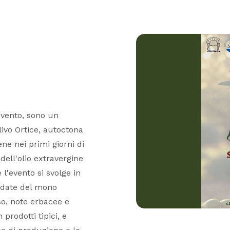
evento, sono un
livo Ortice, autoctona
ne nei primi giorni di
dell'olio extravergine
 l'evento si svolge in
idate del mono
so, note erbacee e
prodotti tipici, e