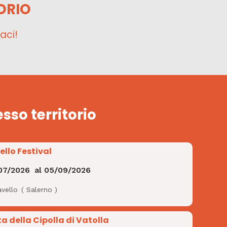
ORIO
aci!
esso territorio
ello Festival
07/2026
al
05/09/2026
avello
(
Salerno
)
ta della Cipolla di Vatolla