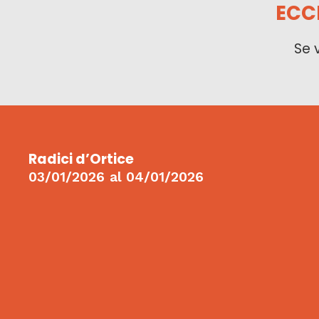
ECC
Se 
Radici d’Ortice
03/01/2026
al
04/01/2026