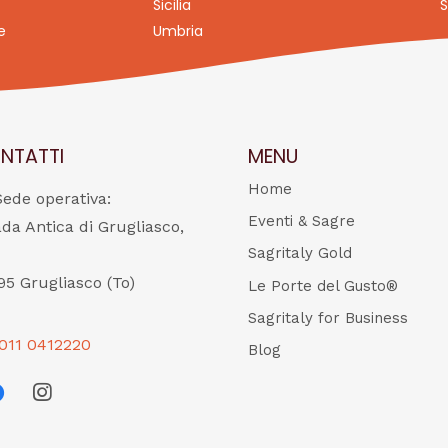
Sicilia
S
e
Umbria
NTATTI
MENU
Home
Sede operativa:
Eventi & Sagre
ada Antica di Grugliasco,
Sagritaly Gold
95 Grugliasco (To)
Le Porte del Gusto®
Sagritaly for Business
011 0412220
Blog