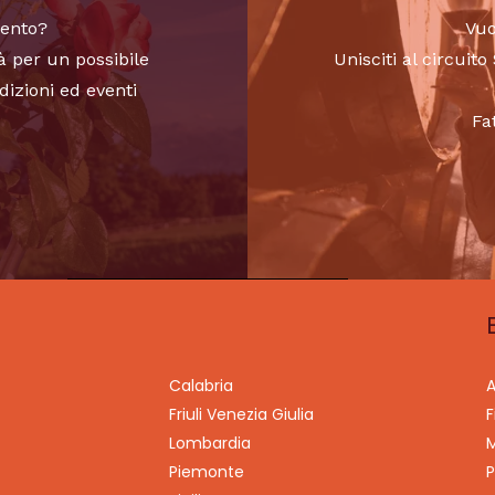
vento?
Vuo
à per un possibile
Unisciti al circui
dizioni ed eventi
Fa
Calabria
A
Friuli Venezia Giulia
F
Lombardia
M
Piemonte
P