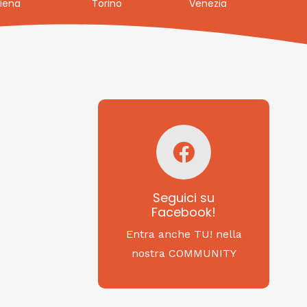
iena
Torino
Venezia
Seguici su
Facebook!
SAGRITALY
Seguici su
Facebook!
Feste, cibi e tradizioni
da Nord a Sud...
Entra anche TU! nella
nostra COMMUNITY