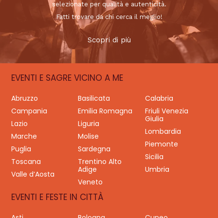
selezionate per qualità e autenticità.
Fatti trovare da chi cerca il meglio!
Scopri di più
EVENTI E SAGRE VICINO A ME
Abruzzo
Basilicata
Calabria
Campania
Emilia Romagna
Friuli Venezia
Giulia
Lazio
Liguria
Lombardia
Marche
Molise
Piemonte
Puglia
Sardegna
Sicilia
Toscana
Trentino Alto
Adige
Umbria
Valle d’Aosta
Veneto
EVENTI E FESTE IN CITTÀ
Asti
Bologna
Cuneo