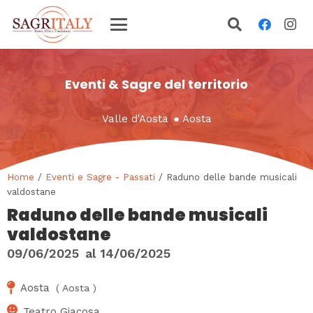
Eventi & Sagre del territorio
Valle d'Aosta
●
Aosta
Home
/
Eventi e Sagre - Passati
/ Raduno delle bande musicali
valdostane
Raduno delle bande musicali
valdostane
09/06/2025
al
14/06/2025
Aosta
(
Aosta
)
Teatro Giacosa