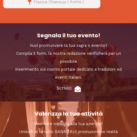
Piazza Chanoux
(
Aosta
)
Segnala il tuo evento!
Vuoi promuovere la tua sagra o evento?
Compila il form, la nostra redazione verificherà per un
possibile
inserimento sul nostro portale dedicato a tradizioni ed
eventi italiani.
Scrivici
Valorizza la tua attività
Vuoi dare visibilità alla tua azienda?
Unisciti al circuito SAGRITALY, promuoviamo realtà