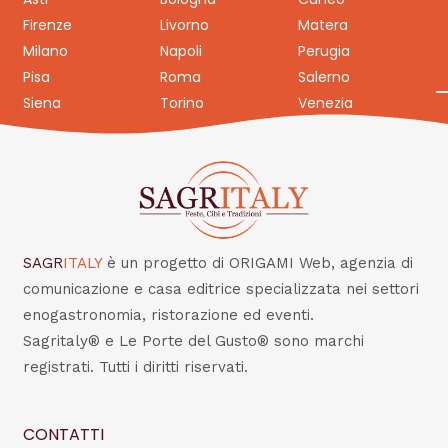
Firenze
Livorno
Matera
Milano
Napoli
Perugia
Pisa
Roma
Salerno
Siena
Torino
Venezia
SAGR
ITALY
è un progetto di ORIGAMI Web, agenzia di
comunicazione e casa editrice specializzata nei settori
enogastronomia, ristorazione ed eventi.
Sagritaly® e Le Porte del Gusto® sono marchi
registrati. Tutti i diritti riservati.
CONTATTI