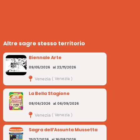
Altre sagre stesso territorio
Biennale Arte
09/05/2026
al
22/11/2026
Venezia
(
Venezia
)
La Bella Stagione
08/06/2026
al
06/09/2026
Venezia
(
Venezia
)
Sagra dell’Assunta Mussetta
31/07/2026
al
16/08/2026