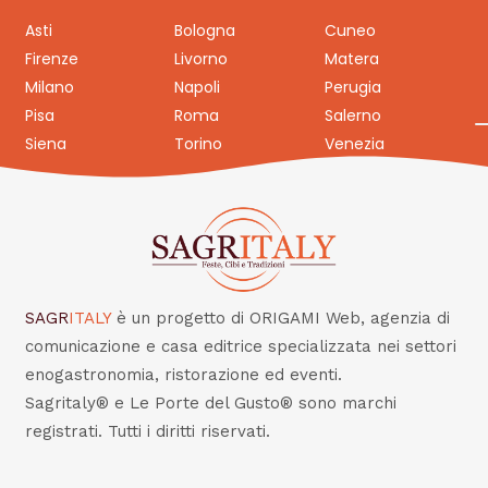
Asti
Bologna
Cuneo
Firenze
Livorno
Matera
Milano
Napoli
Perugia
Pisa
Roma
Salerno
Siena
Torino
Venezia
SAGR
ITALY
è un progetto di ORIGAMI Web, agenzia di
comunicazione e casa editrice specializzata nei settori
enogastronomia, ristorazione ed eventi.
Sagritaly® e Le Porte del Gusto® sono marchi
registrati. Tutti i diritti riservati.