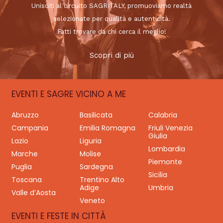
Unisciti al circuito SAGRITALY, promuoviamo realtà
selezionate per qualità e autenticità.
Fatti trovare da chi cerca il meglio!
Scopri di più
EVENTI E SAGRE VICINO A ME
Abruzzo
Basilicata
Calabria
Campania
Emilia Romagna
Friuli Venezia
Giulia
Lazio
Liguria
Lombardia
Marche
Molise
Piemonte
Puglia
Sardegna
Sicilia
Toscana
Trentino Alto
Adige
Umbria
Valle d’Aosta
Veneto
EVENTI E FESTE IN CITTÀ