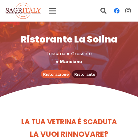
Ristorante La Solina
Toscana
●
Grosseto
●
Manciano
Ristorazione
Ristorante
LA TUA VETRINA È SCADUTA
LA VUOI RINNOVARE?