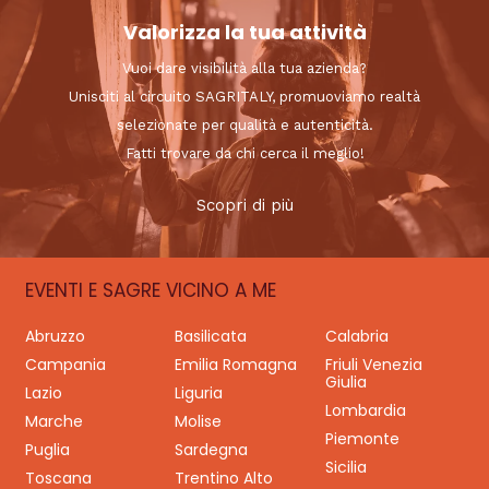
Valorizza la tua attività
Vuoi dare visibilità alla tua azienda?
Unisciti al circuito SAGRITALY, promuoviamo realtà
selezionate per qualità e autenticità.
Fatti trovare da chi cerca il meglio!
Scopri di più
EVENTI E SAGRE VICINO A ME
Abruzzo
Basilicata
Calabria
Campania
Emilia Romagna
Friuli Venezia
Giulia
Lazio
Liguria
Lombardia
Marche
Molise
Piemonte
Puglia
Sardegna
Sicilia
Toscana
Trentino Alto