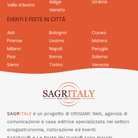
Adige
Umbria
Valle d’Aosta
Veneto
EVENTI E FESTE IN CITTÀ
Asti
Bologna
Cuneo
Firenze
Livorno
Matera
Milano
Napoli
Perugia
Pisa
Roma
Salerno
Siena
Torino
Venezia
SAGR
ITALY
è un progetto di ORIGAMI Web, agenzia di
comunicazione e casa editrice specializzata nei settori
enogastronomia, ristorazione ed eventi.
Sagritaly® e Le Porte del Gusto® sono marchi