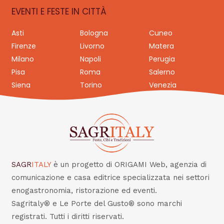
EVENTI E FESTE IN CITTÀ
Asti
Bologna
Cuneo
Firenze
Livorno
Matera
Milano
Napoli
Perugia
Pisa
Roma
Salerno
Siena
Torino
Venezia
SAGR
ITALY
è un progetto di ORIGAMI Web, agenzia di
comunicazione e casa editrice specializzata nei settori
enogastronomia, ristorazione ed eventi.
Sagritaly® e Le Porte del Gusto® sono marchi
registrati. Tutti i diritti riservati.