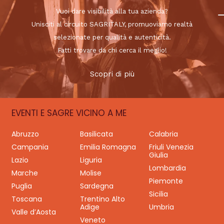
Vuoi dare visibilità alla tua azienda?
Unisciti al circuito SAGRITALY, promuoviamo realtà
selezionate per qualità e autenticità.
Fatti trovare da chi cerca il meglio!
Scopri di più
EVENTI E SAGRE VICINO A ME
Abruzzo
Basilicata
Calabria
Campania
Emilia Romagna
Friuli Venezia
Giulia
Lazio
Liguria
Lombardia
Marche
Molise
Piemonte
Puglia
Sardegna
Sicilia
Toscana
Trentino Alto
Adige
Umbria
Valle d’Aosta
Veneto