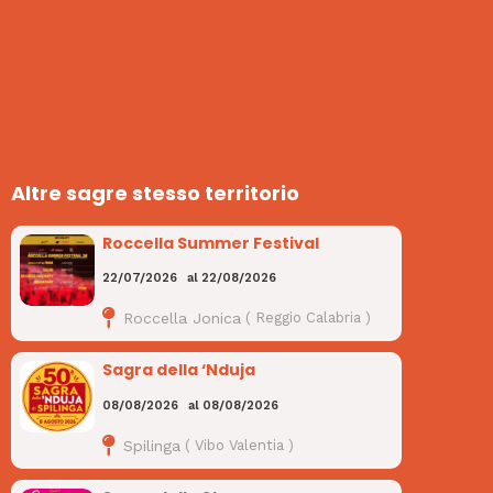
Altre sagre stesso territorio
Roccella Summer Festival
22/07/2026
al
22/08/2026
Roccella Jonica
(
Reggio Calabria
)
Sagra della ‘Nduja
08/08/2026
al
08/08/2026
Spilinga
(
Vibo Valentia
)