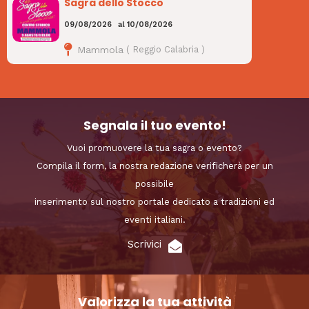
Sagra dello Stocco
09/08/2026
al
10/08/2026
Mammola
(
Reggio Calabria
)
Segnala il tuo evento!
Vuoi promuovere la tua sagra o evento?
Compila il form, la nostra redazione verificherà per un
possibile
inserimento sul nostro portale dedicato a tradizioni ed
eventi italiani.
Scrivici
Valorizza la tua attività