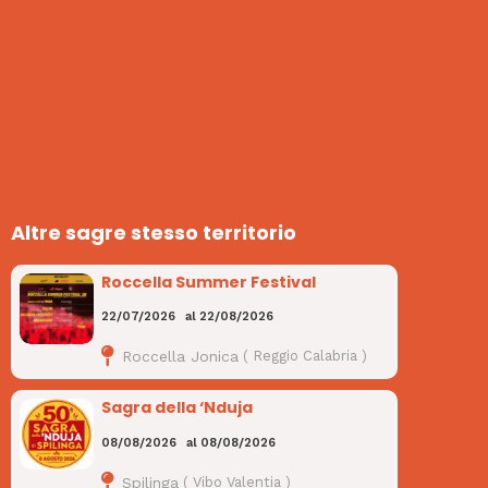
Altre sagre stesso territorio
Roccella Summer Festival
22/07/2026
al
22/08/2026
Roccella Jonica
(
Reggio Calabria
)
Sagra della ‘Nduja
08/08/2026
al
08/08/2026
Spilinga
(
Vibo Valentia
)