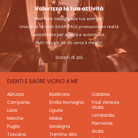
Valorizza la tua attività
Vuoi dare visibilità alla tua azienda?
Unisciti al circuito SAGRITALY, promuoviamo realtà
selezionate per qualità e autenticità.
Fatti trovare da chi cerca il meglio!
Scopri di più
EVENTI E SAGRE VICINO A ME
Abruzzo
Basilicata
Calabria
Campania
Emilia Romagna
Friuli Venezia
Giulia
Lazio
Liguria
Lombardia
Marche
Molise
Piemonte
Puglia
Sardegna
Sicilia
Toscana
Trentino Alto