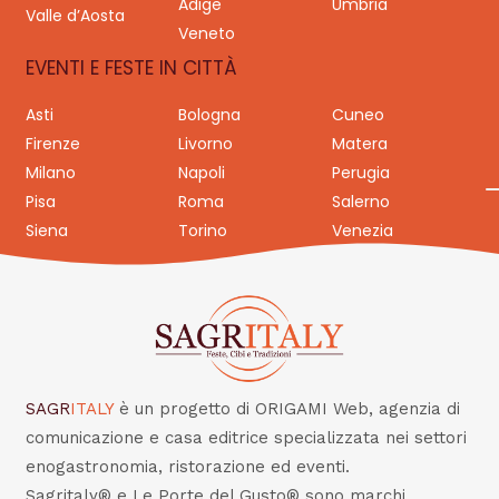
Adige
Umbria
Valle d’Aosta
Veneto
EVENTI E FESTE IN CITTÀ
Asti
Bologna
Cuneo
Firenze
Livorno
Matera
Milano
Napoli
Perugia
Pisa
Roma
Salerno
Siena
Torino
Venezia
SAGR
ITALY
è un progetto di ORIGAMI Web, agenzia di
comunicazione e casa editrice specializzata nei settori
enogastronomia, ristorazione ed eventi.
Sagritaly® e Le Porte del Gusto® sono marchi