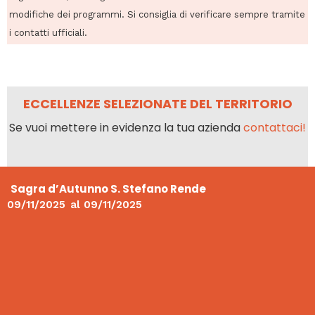
modifiche dei programmi. Si consiglia di verificare sempre tramite
i contatti ufficiali.
ECCELLENZE SELEZIONATE DEL TERRITORIO
Se vuoi mettere in evidenza la tua azienda
contattaci!
Sagra d’Autunno S. Stefano Rende
09/11/2025
al
09/11/2025