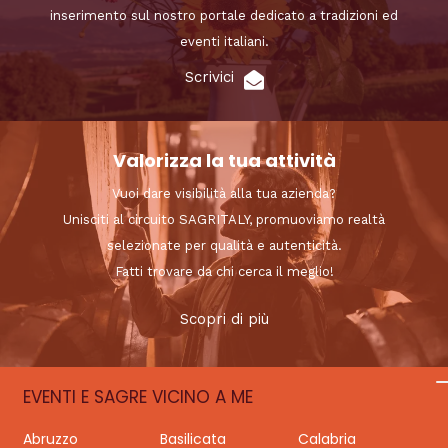
inserimento sul nostro portale dedicato a tradizioni ed
eventi italiani.
Scrivici
Valorizza la tua attività
Vuoi dare visibilità alla tua azienda?
Unisciti al circuito SAGRITALY, promuoviamo realtà
selezionate per qualità e autenticità.
Fatti trovare da chi cerca il meglio!
Scopri di più
EVENTI E SAGRE VICINO A ME
Abruzzo
Basilicata
Calabria