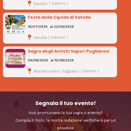
Ravello
(
Salerno
)
Festa della Cipolla di Vatolla
25/07/2026
al
22/08/2026
Vatolla
(
Salerno
)
Sagra degli Antichi Sapori Puglianesi
06/08/2026
al
10/08/2026
Montecorvino Pugliano
(
Salerno
)
Segnala il tuo evento!
Vuoi promuovere la tua sagra o evento?
Compila il form, la nostra redazione verificherà per un
possibile