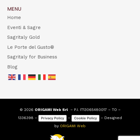
MENU
Home
Eventi & Sagre
Sagritaly Gold
Le Porte del Gusto®
Sagritaly for Business
Blog
© 2026
ORIGAMI Web Srl
– P.I. IT13065480017 – TO –
1336398 –
–
– Designed
Privacy Policy
Cookie Policy
by
ORIGAMI Web