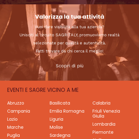
Valorizza la tua attività
Vuoi dare visibilità alla tua azienda?
Unisciti al circuito SAGRITALY, promuoviamo realtà
selezionate per qualità e autenticità.
Fatti trovare da chi cerca il meglio!
Scopri di più
EVENTI E SAGRE VICINO A ME
Abruzzo
Basilicata
Calabria
Campania
Emilia Romagna
Friuli Venezia
Giulia
Lazio
Liguria
Lombardia
Marche
Molise
Piemonte
Puglia
Sardegna