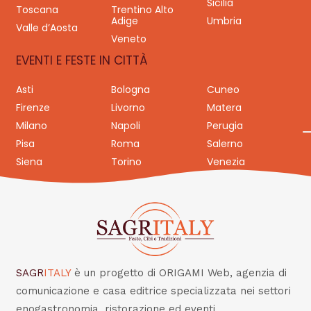
Sicilia
Toscana
Trentino Alto
Adige
Umbria
Valle d’Aosta
Veneto
EVENTI E FESTE IN CITTÀ
Asti
Bologna
Cuneo
Firenze
Livorno
Matera
Milano
Napoli
Perugia
Pisa
Roma
Salerno
Siena
Torino
Venezia
SAGR
ITALY
è un progetto di ORIGAMI Web, agenzia di
comunicazione e casa editrice specializzata nei settori
enogastronomia, ristorazione ed eventi.