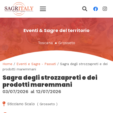
Eventi & Sagre del territorio
Toscana
●
Grosseto
Home
/
Eventi e Sagre - Passati
/ Sagra degli strozzapreti e dei
prodotti maremmani
Sagra degli strozzapreti e dei
prodotti maremmani
03/07/2026
al
12/07/2026
Sticciano Scalo
(
Grosseto
)