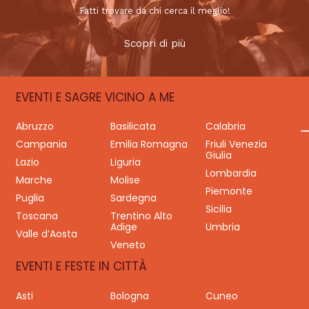
Fatti trovare da chi cerca il meglio!
Scopri di più
EVENTI E SAGRE VICINO A ME
Abruzzo
Basilicata
Calabria
Campania
Emilia Romagna
Friuli Venezia
Giulia
Lazio
Liguria
Lombardia
Marche
Molise
Piemonte
Puglia
Sardegna
Sicilia
Toscana
Trentino Alto
Adige
Umbria
Valle d’Aosta
Veneto
EVENTI E FESTE IN CITTÀ
Asti
Bologna
Cuneo