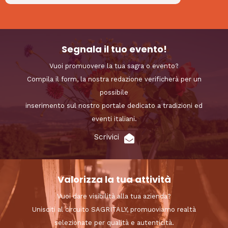
Segnala il tuo evento!
Vuoi promuovere la tua sagra o evento?
Compila il form, la nostra redazione verificherà per un
possibile
inserimento sul nostro portale dedicato a tradizioni ed
eventi italiani.
Scrivici
Valorizza la tua attività
Vuoi dare visibilità alla tua azienda?
Unisciti al circuito SAGRITALY, promuoviamo realtà
selezionate per qualità e autenticità.