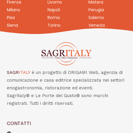
Firenze
Livorno
Matera
Milano
Napoli
Perugia
Pisa
Roma
Salerno
Siena
Torino
Venezia
SAGR
ITALY
è un progetto di ORIGAMI Web, agenzia di
comunicazione e casa editrice specializzata nei settori
enogastronomia, ristorazione ed eventi.
Sagritaly® e Le Porte del Gusto® sono marchi
registrati. Tutti i diritti riservati.
CONTATTI