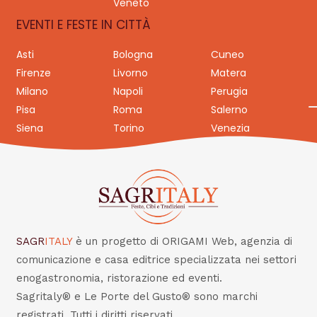
Veneto
EVENTI E FESTE IN CITTÀ
Asti
Bologna
Cuneo
Firenze
Livorno
Matera
Milano
Napoli
Perugia
Pisa
Roma
Salerno
Siena
Torino
Venezia
SAGR
ITALY
è un progetto di ORIGAMI Web, agenzia di
comunicazione e casa editrice specializzata nei settori
enogastronomia, ristorazione ed eventi.
Sagritaly® e Le Porte del Gusto® sono marchi
registrati. Tutti i diritti riservati.