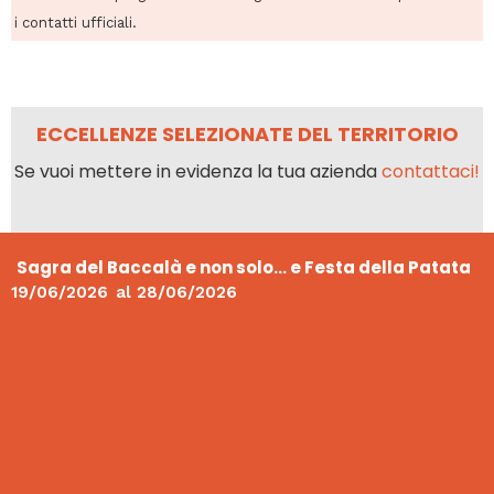
i contatti ufficiali.
ECCELLENZE SELEZIONATE DEL TERRITORIO
Se vuoi mettere in evidenza la tua azienda
contattaci!
Sagra del Baccalà e non solo… e Festa della Patata
19/06/2026
al
28/06/2026