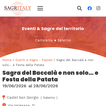
Eventi & Sagre del territorio
Campania
●
Salerno
Home
/
Eventi e Sagre - Passati
/ Sagra del Baccalà e non
solo… e Festa della Patata
Sagra del Baccalà e non solo… e
Festa della Patata
19/06/2026
al
28/06/2026
Castel San Giorgio
(
Salerno
)
Via Valesana, 11