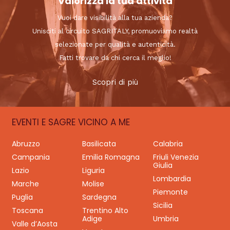
Valorizza la tua attività
Vuoi dare visibilità alla tua azienda?
Unisciti al circuito SAGRITALY, promuoviamo realtà
selezionate per qualità e autenticità.
Fatti trovare da chi cerca il meglio!
Scopri di più
EVENTI E SAGRE VICINO A ME
Abruzzo
Basilicata
Calabria
Campania
Emilia Romagna
Friuli Venezia
Giulia
Lazio
Liguria
Lombardia
Marche
Molise
Piemonte
Puglia
Sardegna
Sicilia
Toscana
Trentino Alto
Adige
Umbria
Valle d’Aosta