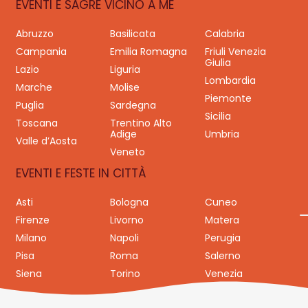
EVENTI E SAGRE VICINO A ME
Abruzzo
Basilicata
Calabria
Campania
Emilia Romagna
Friuli Venezia
Giulia
Lazio
Liguria
Lombardia
Marche
Molise
Piemonte
Puglia
Sardegna
Sicilia
Toscana
Trentino Alto
Adige
Umbria
Valle d’Aosta
Veneto
EVENTI E FESTE IN CITTÀ
Asti
Bologna
Cuneo
Firenze
Livorno
Matera
Milano
Napoli
Perugia
Pisa
Roma
Salerno
Siena
Torino
Venezia