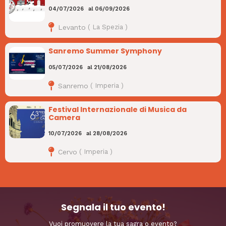
04/07/2026
al
06/09/2026
Levanto
(
La Spezia
)
Sanremo Summer Symphony
05/07/2026
al
21/08/2026
Sanremo
(
Imperia
)
Festival Internazionale di Musica da
Camera
10/07/2026
al
28/08/2026
Cervo
(
Imperia
)
Segnala il tuo evento!
Vuoi promuovere la tua sagra o evento?