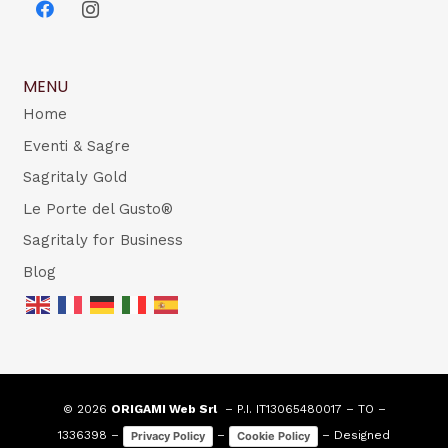
MENU
Home
Eventi & Sagre
Sagritaly Gold
Le Porte del Gusto®
Sagritaly for Business
Blog
© 2026
ORIGAMI Web Srl
– P.I. IT13065480017 – TO –
1336398 –
–
– Designed
Privacy Policy
Cookie Policy