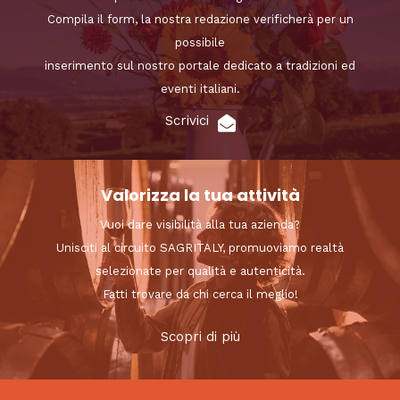
Compila il form, la nostra redazione verificherà per un
possibile
inserimento sul nostro portale dedicato a tradizioni ed
eventi italiani.
Scrivici
Valorizza la tua attività
Vuoi dare visibilità alla tua azienda?
Unisciti al circuito SAGRITALY, promuoviamo realtà
selezionate per qualità e autenticità.
Fatti trovare da chi cerca il meglio!
Scopri di più