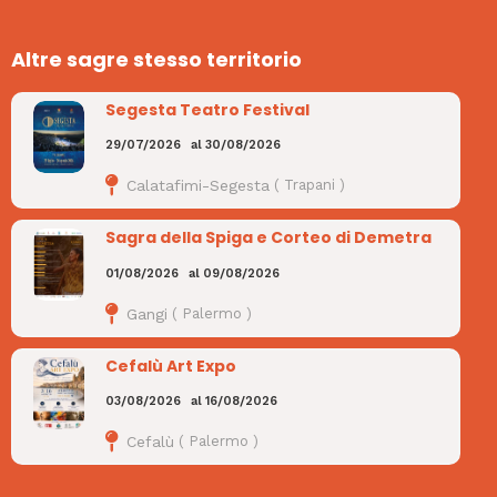
Altre sagre stesso territorio
Segesta Teatro Festival
29/07/2026
al
30/08/2026
Calatafimi-Segesta
(
Trapani
)
Sagra della Spiga e Corteo di Demetra
01/08/2026
al
09/08/2026
Gangi
(
Palermo
)
Cefalù Art Expo
03/08/2026
al
16/08/2026
Cefalù
(
Palermo
)