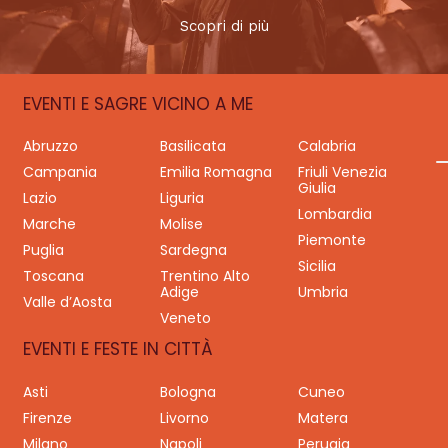
Scopri di più
EVENTI E SAGRE VICINO A ME
Abruzzo
Basilicata
Calabria
Campania
Emilia Romagna
Friuli Venezia
Giulia
Lazio
Liguria
Lombardia
Marche
Molise
Piemonte
Puglia
Sardegna
Sicilia
Toscana
Trentino Alto
Adige
Umbria
Valle d’Aosta
Veneto
EVENTI E FESTE IN CITTÀ
Asti
Bologna
Cuneo
Firenze
Livorno
Matera
Milano
Napoli
Perugia