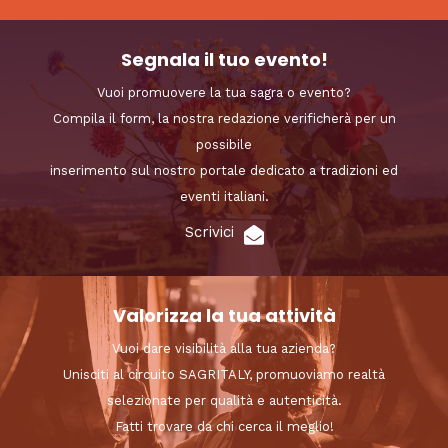
Segnala il tuo evento!
Vuoi promuovere la tua sagra o evento?
Compila il form, la nostra redazione verificherà per un
possibile
inserimento sul nostro portale dedicato a tradizioni ed
eventi italiani.
Scrivici
Valorizza la tua attività
Vuoi dare visibilità alla tua azienda?
Unisciti al circuito SAGRITALY, promuoviamo realtà
selezionate per qualità e autenticità.
Fatti trovare da chi cerca il meglio!