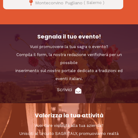
Montecorvino Pugliano
(
Salerno
)
Segnala il tuo evento!
Vuoi promuovere la tua sagra o evento?
Compila il form, la nostra redazione verificherà per un
possibile
inserimento sul nostro portale dedicato a tradizioni ed
eventi italiani.
Scrivici
Valorizza la tua attività
Vuoi dare visibilità alla tua azienda?
Unisciti al circuito SAGRITALY, promuoviamo realtà