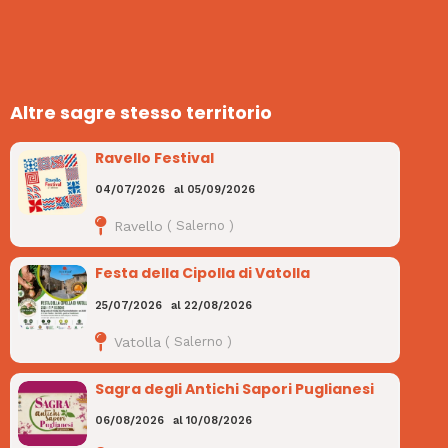
Altre sagre stesso territorio
Ravello Festival
04/07/2026
al
05/09/2026
Ravello
(
Salerno
)
Festa della Cipolla di Vatolla
25/07/2026
al
22/08/2026
Vatolla
(
Salerno
)
Sagra degli Antichi Sapori Puglianesi
06/08/2026
al
10/08/2026