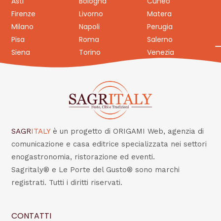
Asti
Bologna
Cuneo
Firenze
Livorno
Matera
Milano
Napoli
Perugia
Pisa
Roma
Salerno
Siena
Torino
Venezia
SAGR
ITALY
è un progetto di ORIGAMI Web, agenzia di
comunicazione e casa editrice specializzata nei settori
enogastronomia, ristorazione ed eventi.
Sagritaly® e Le Porte del Gusto® sono marchi
registrati. Tutti i diritti riservati.
CONTATTI