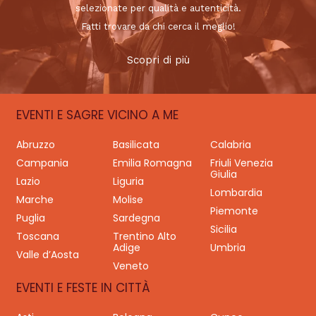
selezionate per qualità e autenticità.
Fatti trovare da chi cerca il meglio!
Scopri di più
EVENTI E SAGRE VICINO A ME
Abruzzo
Basilicata
Calabria
Campania
Emilia Romagna
Friuli Venezia
Giulia
Lazio
Liguria
Lombardia
Marche
Molise
Piemonte
Puglia
Sardegna
Sicilia
Toscana
Trentino Alto
Adige
Umbria
Valle d’Aosta
Veneto
EVENTI E FESTE IN CITTÀ