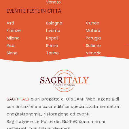
Veneto
EVENTI E FESTE IN CITTÀ
Asti
Bologna
Cuneo
Firenze
Livorno
Matera
Milano
Napoli
Perugia
Pisa
Roma
Salerno
Siena
Torino
Venezia
SAGR
ITALY
è un progetto di ORIGAMI Web, agenzia di
comunicazione e casa editrice specializzata nei settori
enogastronomia, ristorazione ed eventi.
Sagritaly® e Le Porte del Gusto® sono marchi