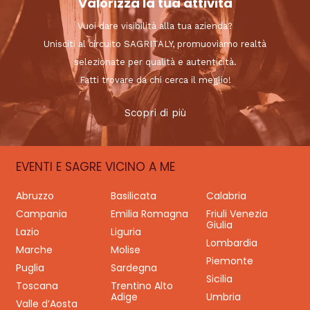
Valorizza la tua attività
Vuoi dare visibilità alla tua azienda?
Unisciti al circuito SAGRITALY, promuoviamo realtà
selezionate per qualità e autenticità.
Fatti trovare da chi cerca il meglio!
Scopri di più
EVENTI E SAGRE VICINO A ME
Abruzzo
Basilicata
Calabria
Campania
Emilia Romagna
Friuli Venezia
Giulia
Lazio
Liguria
Lombardia
Marche
Molise
Piemonte
Puglia
Sardegna
Sicilia
Toscana
Trentino Alto
Adige
Umbria
Valle d’Aosta