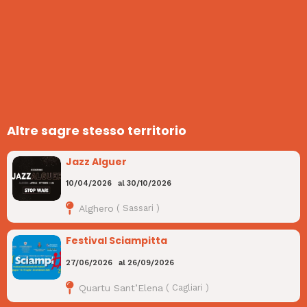
Altre sagre stesso territorio
Jazz Alguer
10/04/2026
al
30/10/2026
Alghero
(
Sassari
)
Festival Sciampitta
27/06/2026
al
26/09/2026
Quartu Sant’Elena
(
Cagliari
)