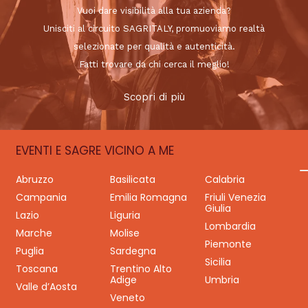
Vuoi dare visibilità alla tua azienda?
Unisciti al circuito SAGRITALY, promuoviamo realtà
selezionate per qualità e autenticità.
Fatti trovare da chi cerca il meglio!
Scopri di più
EVENTI E SAGRE VICINO A ME
Abruzzo
Basilicata
Calabria
Campania
Emilia Romagna
Friuli Venezia
Giulia
Lazio
Liguria
Lombardia
Marche
Molise
Piemonte
Puglia
Sardegna
Sicilia
Toscana
Trentino Alto
Adige
Umbria
Valle d’Aosta
Veneto