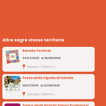
Altre sagre stesso territorio
Ravello Festival
04/07/2026
al
05/09/2026
Ravello
(
Salerno
)
Festa della Cipolla di Vatolla
25/07/2026
al
22/08/2026
Vatolla
(
Salerno
)
Sagra degli Antichi Sapori Puglianesi