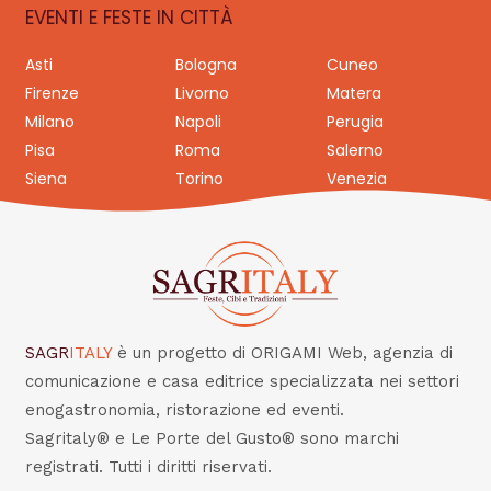
EVENTI E FESTE IN CITTÀ
Asti
Bologna
Cuneo
Firenze
Livorno
Matera
Milano
Napoli
Perugia
Pisa
Roma
Salerno
Siena
Torino
Venezia
SAGR
ITALY
è un progetto di ORIGAMI Web, agenzia di
comunicazione e casa editrice specializzata nei settori
enogastronomia, ristorazione ed eventi.
Sagritaly® e Le Porte del Gusto® sono marchi
registrati. Tutti i diritti riservati.