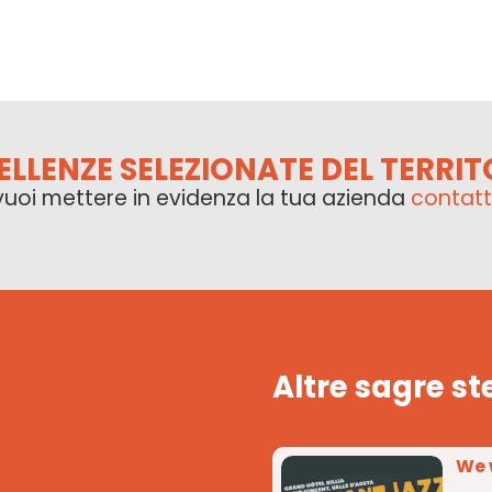
ELLENZE SELEZIONATE DEL TERRIT
vuoi mettere in evidenza la tua azienda
contatt
Altre sagre st
We 