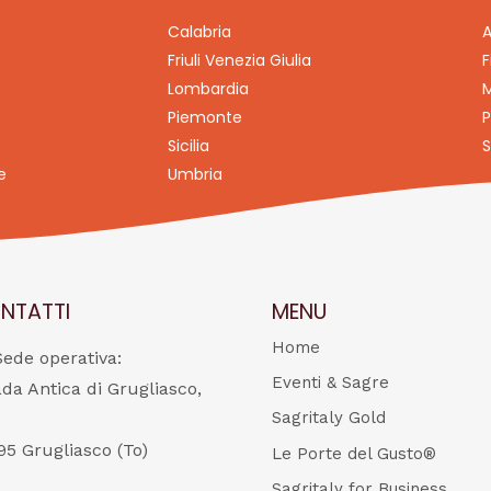
Calabria
A
Friuli Venezia Giulia
F
Lombardia
M
Piemonte
P
Sicilia
S
e
Umbria
NTATTI
MENU
Home
Sede operativa:
Eventi & Sagre
ada Antica di Grugliasco,
Sagritaly Gold
95 Grugliasco (To)
Le Porte del Gusto®
Sagritaly for Business