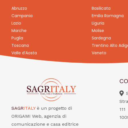
Abruzzo
Basilicata
Campania
Emilia Romagna
Lazio
Liguria
Marche
Molise
Puglia
Sardegna
Toscana
Trentino Alto Adig
Valle d’Aosta
Veneto
CO
Str
SAGR
ITALY
è un progetto di
111
ORIGAMI Web, agenzia di
100
comunicazione e casa editrice