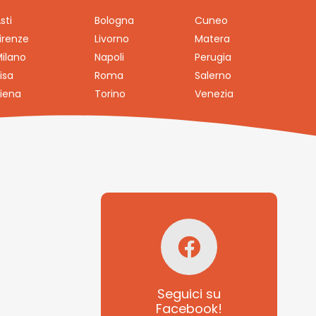
sti
Bologna
Cuneo
irenze
Livorno
Matera
ilano
Napoli
Perugia
isa
Roma
Salerno
iena
Torino
Venezia
Seguici su
Facebook!
SAGRITALY
Seguici su
Facebook!
Feste, cibi e tradizioni