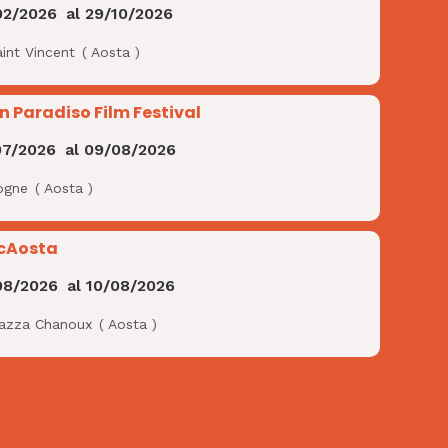
02/2026
al
29/10/2026
int Vincent
(
Aosta
)
n Paradiso Film Festival
07/2026
al
09/08/2026
ogne
(
Aosta
)
cAosta
08/2026
al
10/08/2026
iazza Chanoux
(
Aosta
)