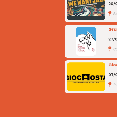
20/
Sa
Gra
27/
C
Gio
07/
P