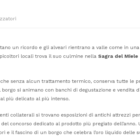
zzatori
no un ricordo e gli alveari rientrano a valle come in una 
apicoltori locali trova il suo culmine nella
Sagra del Miele 
iche senza alcun trattamento termico, conserva tutte le pr
el borgo si animano con banchi di degustazione e vendita dir
dal più delicato al più intenso.
enti collaterali si trovano esposizioni di antichi attrezzi pe
 del concorso dedicato al prodotto più pregiato dell’anno. 
tori e il fascino di un borgo che celebra l’oro liquido delle