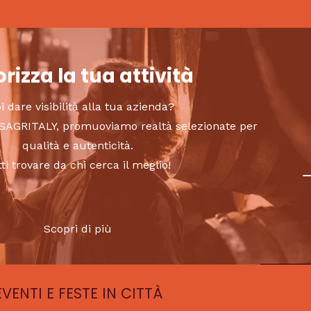
rizza la tua attività
i dare visibilità alla tua azienda?
to SAGRITALY, promuoviamo realtà selezionate per
qualità e autenticità.
tti trovare da chi cerca il meglio!
Scopri di più
EVENTI E FESTE IN CITTÀ