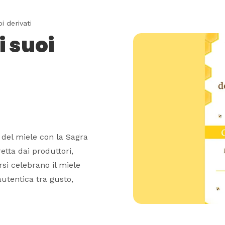
i derivati
i suoi
a del miele con la Sagra
retta dai produttori,
rsi celebrano il miele
autentica tra gusto,