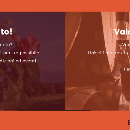
nto!
Valo
vento?
Vuo
à per un possibile
Unisciti al circui
dizioni ed eventi
Fa