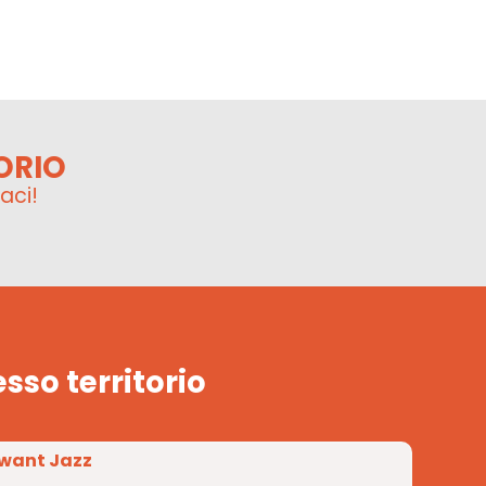
ORIO
aci!
esso territorio
want Jazz