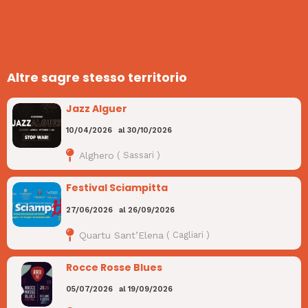
Altre sagre stesso territorio
Jazz Alguer
10/04/2026
al
30/10/2026
Alghero
(
Sassari
)
Festival Sciampitta
27/06/2026
al
26/09/2026
Quartu Sant’Elena
(
Cagliari
)
Rocce Rosse Blues
05/07/2026
al
19/09/2026