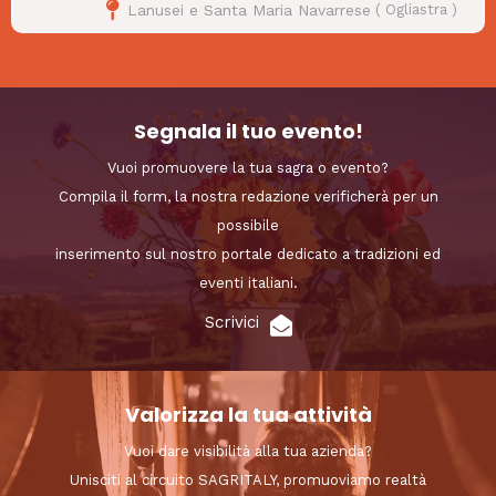
Lanusei e Santa Maria Navarrese
(
Ogliastra
)
Segnala il tuo evento!
Vuoi promuovere la tua sagra o evento?
Compila il form, la nostra redazione verificherà per un
possibile
inserimento sul nostro portale dedicato a tradizioni ed
eventi italiani.
Scrivici
Valorizza la tua attività
Vuoi dare visibilità alla tua azienda?
Unisciti al circuito SAGRITALY, promuoviamo realtà