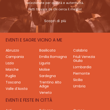
selezionate per qualità e autenticità.
Fatti trovare da chi cerca il meglio!
Scopri di più
EVENTI E SAGRE VICINO A ME
Abruzzo
Basilicata
Calabria
Campania
Emilia Romagna
Friuli Venezia
Giulia
Lazio
Liguria
Lombardia
Marche
Molise
Piemonte
Puglia
Sardegna
Sicilia
Toscana
Trentino Alto
Adige
Umbria
Valle d’Aosta
Veneto
EVENTI E FESTE IN CITTÀ