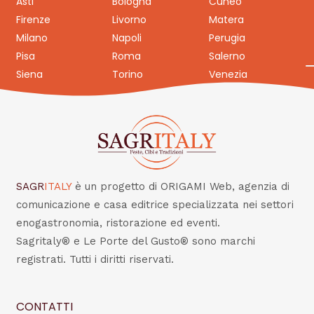
Asti
Bologna
Cuneo
Firenze
Livorno
Matera
Milano
Napoli
Perugia
Pisa
Roma
Salerno
Siena
Torino
Venezia
SAGR
ITALY
è un progetto di ORIGAMI Web, agenzia di
comunicazione e casa editrice specializzata nei settori
enogastronomia, ristorazione ed eventi.
Sagritaly® e Le Porte del Gusto® sono marchi
registrati. Tutti i diritti riservati.
CONTATTI