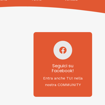
Seguici su
Facebook!
SAGRITALY
Seguici su
Facebook!
Feste, cibi e tradizioni
da Nord a Sud...
Entra anche TU! nella
nostra COMMUNITY