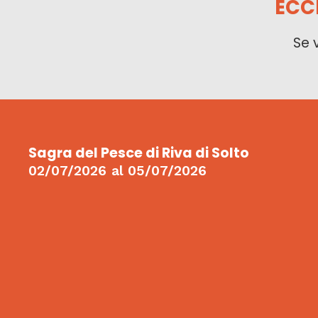
ECC
Se 
Sagra del Pesce di Riva di Solto
02/07/2026
al
05/07/2026