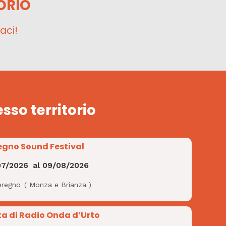
ORIO
aci!
esso territorio
egno Sound Festival
07/2026
al
09/08/2026
eregno
(
Monza e Brianza
)
ta di Radio Onda d’Urto