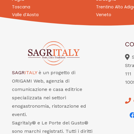
Toscana
Trentino Alto Adig
Valle d’Aosta
Veneto
CO
Str
SAGR
ITALY
è un progetto di
111
ORIGAMI Web, agenzia di
100
comunicazione e casa editrice
specializzata nei settori
enogastronomia, ristorazione ed
eventi.
Sagritaly® e Le Porte del Gusto®
sono marchi registrati. Tutti i diritti