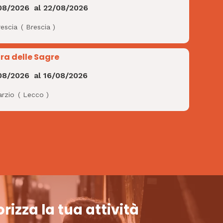
08/2026
al
22/08/2026
rescia
(
Brescia
)
ra delle Sagre
08/2026
al
16/08/2026
arzio
(
Lecco
)
rizza la tua attività