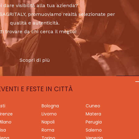
i dare visibilità alla tua azienda?
to SAGRITALY, promuoviamo realtà selezionate per
qualità e autenticità.
tti trovare da chi cerca il meglio!
Scopri di più
EVENTI E FESTE IN CITTÀ
sti
Bologna
Cuneo
irenze
Livorno
Matera
ilano
Napoli
Perugia
isa
Roma
Salerno
iena
Torino
Venezia