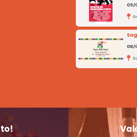
05/
B
Sag
08/
B
nto!
Valo