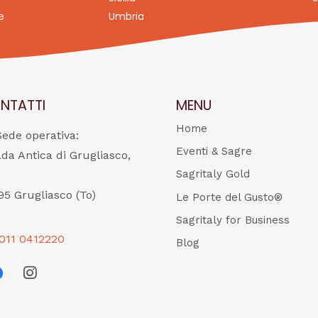
e
Umbria
NTATTI
MENU
Home
Sede operativa:
Eventi & Sagre
ada Antica di Grugliasco,
Sagritaly Gold
95 Grugliasco (To)
Le Porte del Gusto®
Sagritaly for Business
011 0412220
Blog