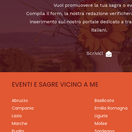
Vuoi promuovere la tua sagra o e
Compila il form, la nostra redazione verificher
inserimento sul nostro portale dedicato a tra
italiani.
Scrivici
EVENTI E SAGRE VICINO A ME
Abruzzo
Basilicata
Campania
Emilia Romagna
Lazio
Liguria
Marche
Molise
Puglia
Sardegna