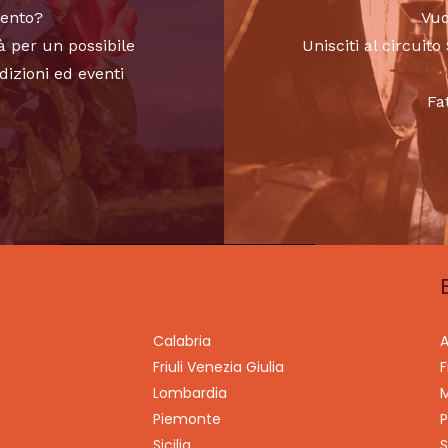
vento?
Vuo
à per un possibile
Unisciti al circui
dizioni ed eventi
Fa
Calabria
A
Friuli Venezia Giulia
F
Lombardia
M
Piemonte
P
Sicilia
S