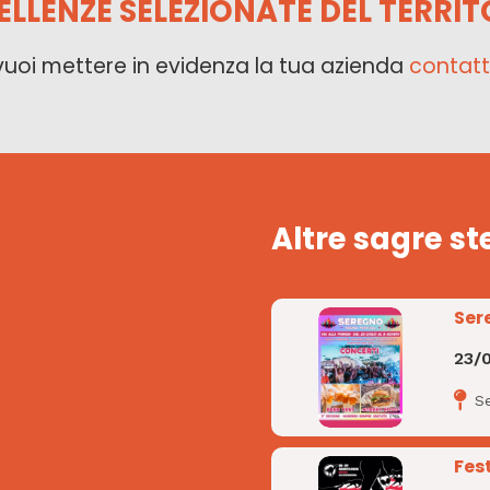
ELLENZE SELEZIONATE DEL TERRIT
vuoi mettere in evidenza la tua azienda
contatt
Altre sagre st
Ser
23/
S
Fes