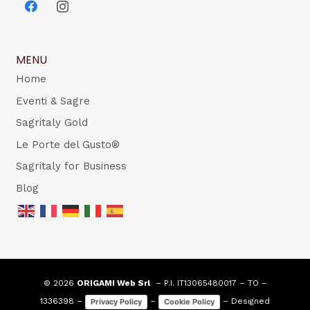
MENU
Home
Eventi & Sagre
Sagritaly Gold
Le Porte del Gusto®
Sagritaly for Business
Blog
© 2026
ORIGAMI Web Srl
– P.I. IT13065480017 – TO –
1336398 –
–
– Designed
Privacy Policy
Cookie Policy