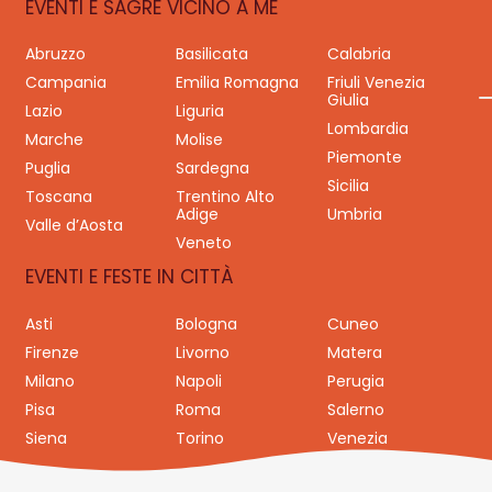
EVENTI E SAGRE VICINO A ME
Abruzzo
Basilicata
Calabria
Campania
Emilia Romagna
Friuli Venezia
Giulia
Lazio
Liguria
Lombardia
Marche
Molise
Piemonte
Puglia
Sardegna
Sicilia
Toscana
Trentino Alto
Adige
Umbria
Valle d’Aosta
Veneto
EVENTI E FESTE IN CITTÀ
Asti
Bologna
Cuneo
Firenze
Livorno
Matera
Milano
Napoli
Perugia
Pisa
Roma
Salerno
Siena
Torino
Venezia