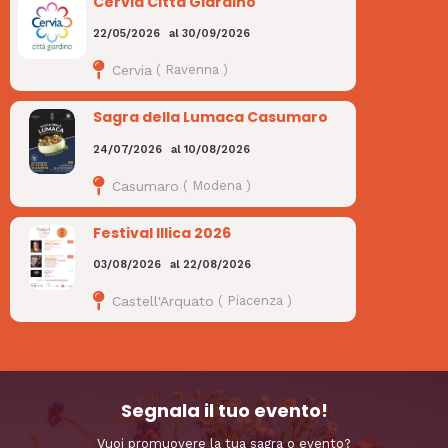
Cervia Città Giardino
22/05/2026
al
30/09/2026
Cervia
(
Ravenna
)
Sagra della Lumaca Casumaro
24/07/2026
al
10/08/2026
Casumaro
(
Modena
)
Festival Illica 2026
03/08/2026
al
22/08/2026
Castell'Arquato
(
Piacenza
)
Segnala il tuo evento!
Vuoi promuovere la tua sagra o evento?