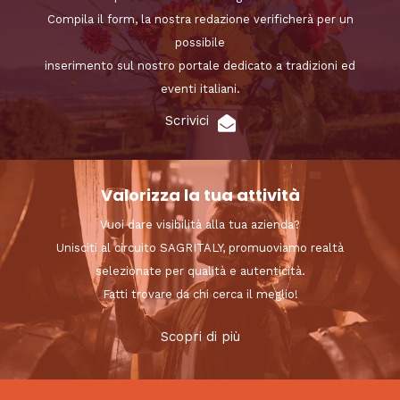
Compila il form, la nostra redazione verificherà per un
possibile
inserimento sul nostro portale dedicato a tradizioni ed
eventi italiani.
Scrivici
Valorizza la tua attività
Vuoi dare visibilità alla tua azienda?
Unisciti al circuito SAGRITALY, promuoviamo realtà
selezionate per qualità e autenticità.
Fatti trovare da chi cerca il meglio!
Scopri di più