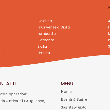
Calabria
A
Friuli Venezia Giulia
F
Lombardia
M
Piemonte
P
Sicilia
S
e
Umbria
NTATTI
MENU
Home
Sede operativa:
Eventi & Sagre
ada Antica di Grugliasco,
Sagritaly Gold