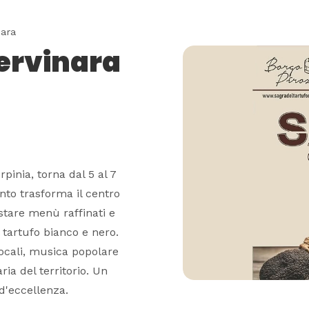
nara
Cervinara
rpinia, torna dal 5 al 7
nto trasforma il centro
stare menù raffinati e
l tartufo bianco e nero.
locali, musica popolare
ia del territorio. Un
d'eccellenza.