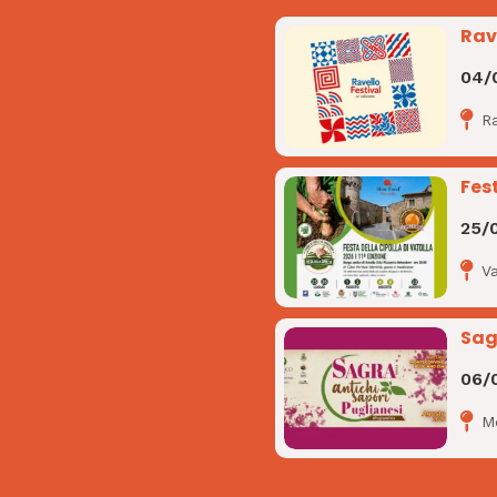
Rav
04/
R
Fes
25/
Va
Sag
06/
M