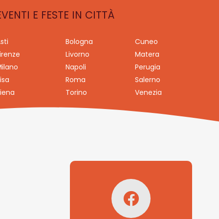
EVENTI E FESTE IN CITTÀ
sti
Bologna
Cuneo
irenze
Livorno
Matera
ilano
Napoli
Perugia
isa
Roma
Salerno
iena
Torino
Venezia
Seguici su
Facebook!