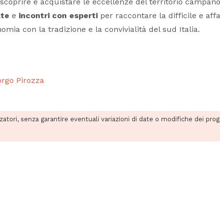
r scoprire e acquistare le eccellenze del territorio camp
ate
e
incontri
con esperti
per raccontare la difficile e af
ia con la tradizione e la convivialità del sud Italia.
orgo Pirozza
zzatori, senza garantire eventuali variazioni di date o modifiche dei pro