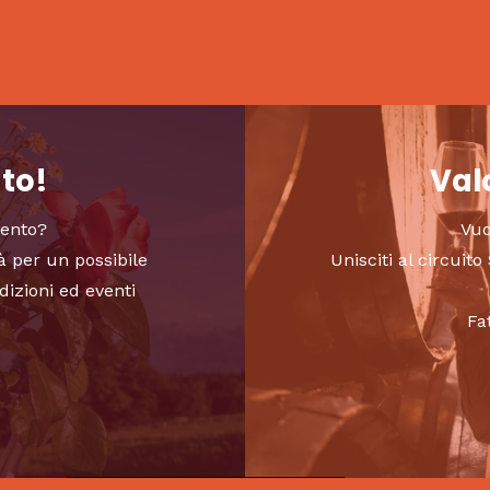
nto!
Valo
vento?
Vuo
à per un possibile
Unisciti al circui
dizioni ed eventi
Fa