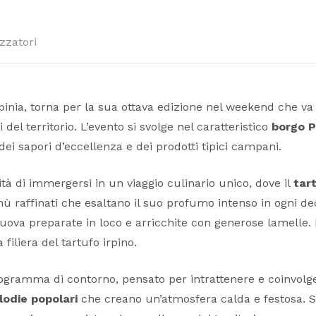
zzatori
Irpinia, torna per la sua ottava edizione nel weekend che v
el territorio. L’evento si svolge nel caratteristico
borgo P
ei sapori d’eccellenza e dei prodotti tipici campani.
nità di immergersi in un viaggio culinario unico, dove il
tar
raffinati che esaltano il suo profumo intenso in ogni decl
he uova preparate in loco e arricchite con generose lamelle
iliera del tartufo irpino.
rogramma di contorno, pensato per intrattenere e coinvolgere 
odie popolari
che creano un’atmosfera calda e festosa. 