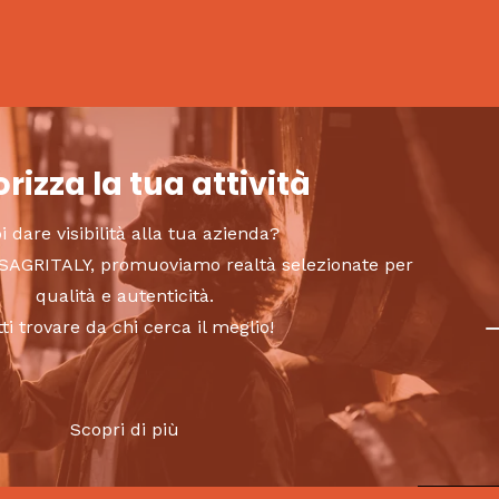
rizza la tua attività
i dare visibilità alla tua azienda?
to SAGRITALY, promuoviamo realtà selezionate per
qualità e autenticità.
tti trovare da chi cerca il meglio!
Scopri di più