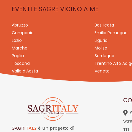
EVENTI E SAGRE VICINO A ME
Abruzzo
Basilicata
Campania
Emilia Romagna
Lazio
Liguria
Marche
Molise
Puglia
Sardegna
Toscana
Trentino Alto Adig
Valle d’Aosta
Veneto
CO
Str
SAGR
ITALY
è un progetto di
111