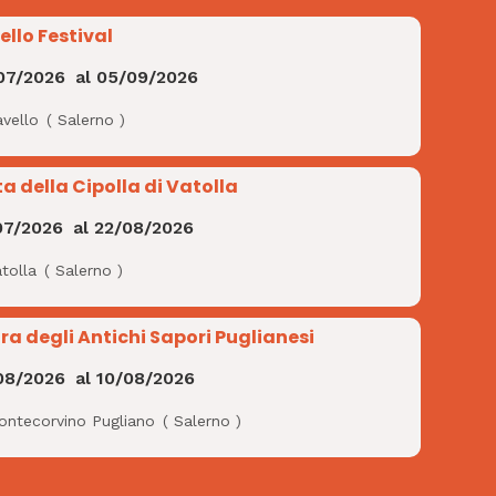
ello Festival
07/2026
al
05/09/2026
avello
(
Salerno
)
ta della Cipolla di Vatolla
07/2026
al
22/08/2026
tolla
(
Salerno
)
ra degli Antichi Sapori Puglianesi
08/2026
al
10/08/2026
ontecorvino Pugliano
(
Salerno
)