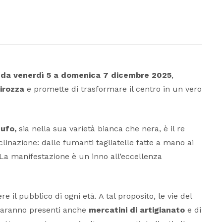
a
da venerdì 5 a domenica 7 dicembre 2025
,
irozza
e promette di trasformare il centro in un vero
tufo,
sia nella sua varietà bianca che nera, è il re
inazione: dalle fumanti tagliatelle fatte a mano ai
. La manifestazione è un inno all’eccellenza
il pubblico di ogni età. A tal proposito, le vie del
Saranno presenti anche
mercatini di artigianato
e di