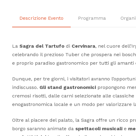
Descrizione Evento
Programma
Organi
La
Sagra del Tartufo
di
Cervinara
, nel cuore dell’
celebrando il prezioso Tuber che prospera nei boschi d
e proprio paradiso gastronomico per tutti gli amanti d
Dunque, per tre giorni, i visitatori avranno l’opportu
indiscusso.
Gli stand gastronomici
propongono menù 
cremosi risotti, dalle carni selezionate alle classic
enogastronomica locale e un modo per valorizzare la f
Oltre al piacere del palato, la Sagra offre un ricco p
borgo saranno animate da
spettacoli musicali
e
mel