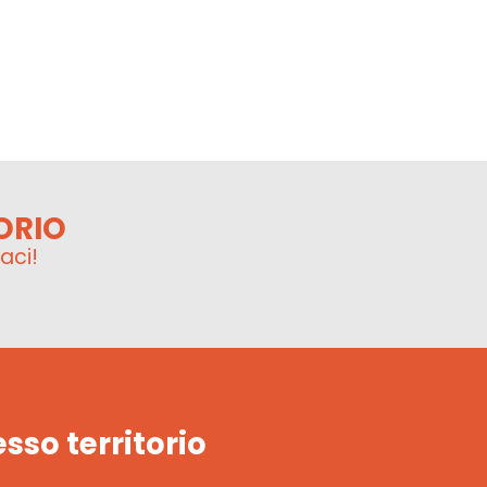
ORIO
aci!
esso territorio