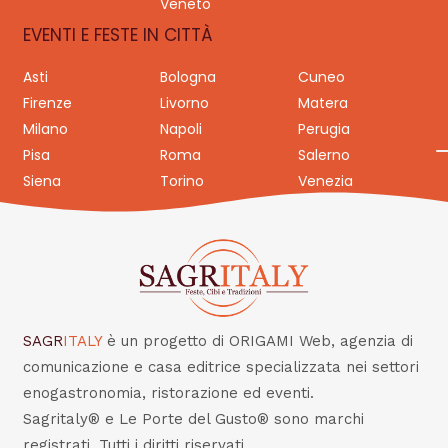
Veneto
EVENTI E FESTE IN CITTÀ
Asti
Bologna
Cuneo
Firenze
Livorno
Matera
Milano
Napoli
Perugia
Pisa
Roma
Salerno
Siena
Torino
Venezia
SAGR
ITALY
è un progetto di ORIGAMI Web, agenzia di
comunicazione e casa editrice specializzata nei settori
enogastronomia, ristorazione ed eventi.
Sagritaly® e Le Porte del Gusto® sono marchi
registrati. Tutti i diritti riservati.