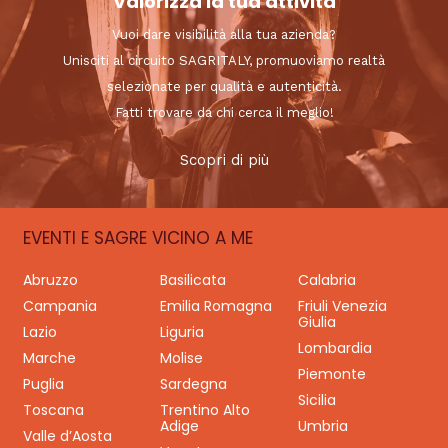
Valorizza la tua attività
Vuoi dare visibilità alla tua azienda?
Unisciti al circuito SAGRITALY, promuoviamo realtà
selezionate per qualità e autenticità.
Fatti trovare da chi cerca il meglio!
Scopri di più
EVENTI E SAGRE VICINO A ME
Abruzzo
Basilicata
Calabria
Campania
Emilia Romagna
Friuli Venezia
Giulia
Lazio
Liguria
Lombardia
Marche
Molise
Piemonte
Puglia
Sardegna
Sicilia
Toscana
Trentino Alto
Adige
Umbria
Valle d’Aosta