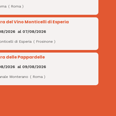
oma
(
Roma
)
ra del Vino Monticelli di Esperia
08/2026
al
07/08/2026
nticelli di Esperia
(
Frosinone
)
ra delle Pappardelle
08/2026
al
09/08/2026
anale Monterano
(
Roma
)