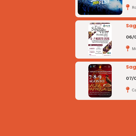
R
Sag
06/
Mo
Sag
07/
C