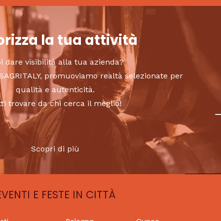
rizza la tua attività
i dare visibilità alla tua azienda?
to SAGRITALY, promuoviamo realtà selezionate per
qualità e autenticità.
tti trovare da chi cerca il meglio!
Scopri di più
EVENTI E FESTE IN CITTÀ