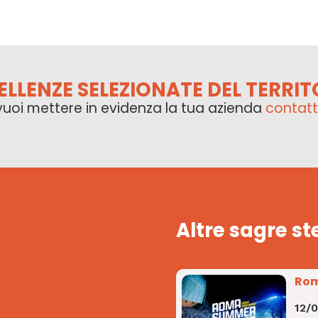
ELLENZE SELEZIONATE DEL TERRIT
vuoi mettere in evidenza la tua azienda
contatt
Altre sagre st
Rom
12/