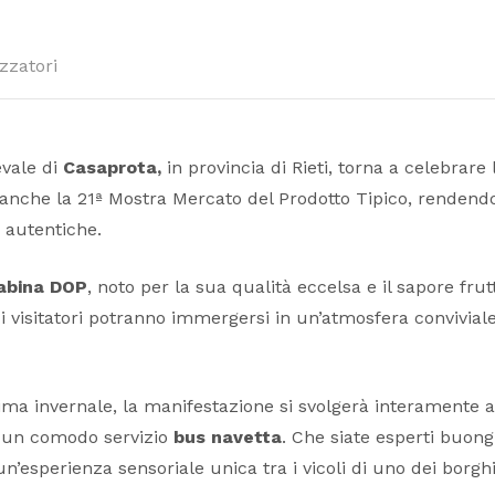
zzatori
evale di
Casaprota,
in provincia di Rieti, torna a celebrare
anche la 21ª Mostra Mercato del Prodotto Tipico, renden
i autentiche.
Sabina DOP
, noto per la sua qualità eccelsa e il sapore fru
 i visitatori potranno immergersi in un’atmosfera conviviale
ma invernale, la manifestazione si svolgerà interamente all
le un comodo servizio
bus navetta
. Che siate esperti buong
’esperienza sensoriale unica tra i vicoli di uno dei borghi