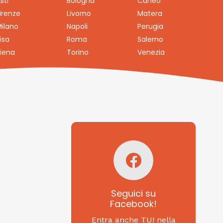
sti
Bologna
Cuneo
irenze
Livorno
Matera
ilano
Napoli
Perugia
isa
Roma
Salerno
iena
Torino
Venezia
Seguici su
Facebook!
SAGRITALY
Seguici su
Facebook!
Feste, cibi e tradizioni
da Nord a Sud...
Entra anche TU! nella