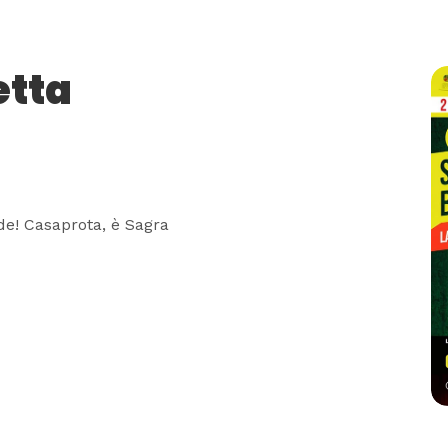
etta
ode! Casaprota, è Sagra