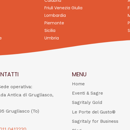
Calabria
A
Friuli Venezia Giulia
F
Lombardia
M
Piemonte
P
Sicilia
S
e
Umbria
NTATTI
MENU
Home
Sede operativa:
Eventi & Sagre
ada Antica di Grugliasco,
Sagritaly Gold
95 Grugliasco (To)
Le Porte del Gusto®
Sagritaly for Business
011 0412220