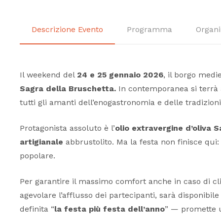
Descrizione Evento
Programma
Organi
Il weekend del
24 e 25 gennaio 2026
, il borgo medi
Sagra della Bruschetta.
In contemporanea si terrà 
tutti gli amanti dell’enogastronomia e delle tradizion
Protagonista assoluto è l’
olio extravergine d’oliva 
artigianale
abbrustolito. Ma la festa non finisce qui:
popolare.
Per garantire il massimo comfort anche in caso di cli
agevolare l’afflusso dei partecipanti, sarà disponibi
definita “
la festa più festa dell’anno
” — promette un