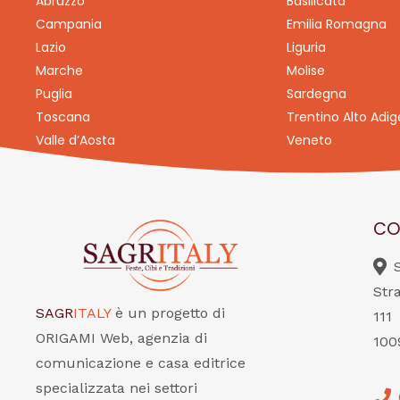
Abruzzo
Basilicata
Campania
Emilia Romagna
Lazio
Liguria
Marche
Molise
Puglia
Sardegna
Toscana
Trentino Alto Adig
Valle d’Aosta
Veneto
CO
Str
SAGR
ITALY
è un progetto di
111
ORIGAMI Web, agenzia di
100
comunicazione e casa editrice
specializzata nei settori