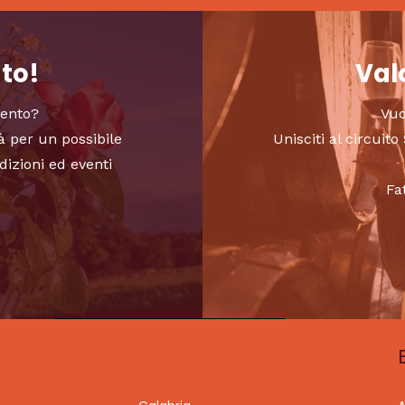
nto!
Valo
vento?
Vuo
à per un possibile
Unisciti al circui
dizioni ed eventi
Fa