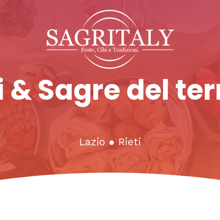
 & Sagre del ter
Lazio
●
Rieti