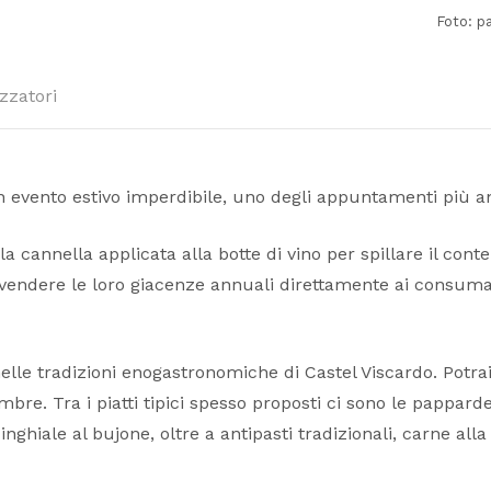
Foto: p
zzatori
 evento estivo imperdibile, uno degli appuntamenti più ant
la cannella applicata alla botte di vino per spillare il conte
 a vendere le loro giacenze annuali direttamente ai consumat
le tradizioni enogastronomiche di Castel Viscardo. Potrai d
re. Tra i piatti tipici spesso proposti ci sono le pappardell
inghiale al bujone, oltre a antipasti tradizionali, carne alla