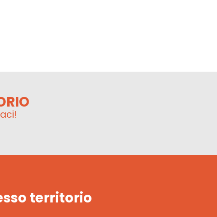
ORIO
aci!
esso territorio