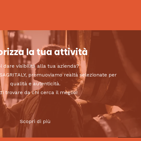
rizza la tua attività
i dare visibilità alla tua azienda?
to SAGRITALY, promuoviamo realtà selezionate per
qualità e autenticità.
tti trovare da chi cerca il meglio!
Scopri di più