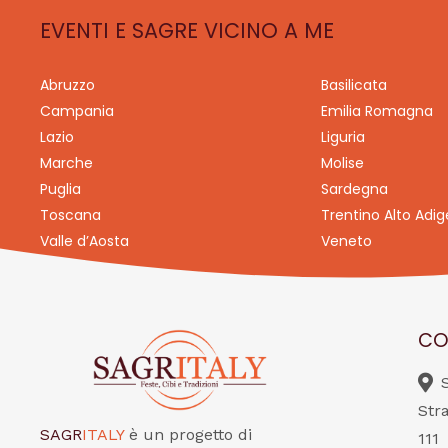
EVENTI E SAGRE VICINO A ME
Abruzzo
Basilicata
Campania
Emilia Romagna
Lazio
Liguria
Marche
Molise
Puglia
Sardegna
Toscana
Trentino Alto Adig
Valle d’Aosta
Veneto
CO
Str
SAGR
ITALY
è un progetto di
111