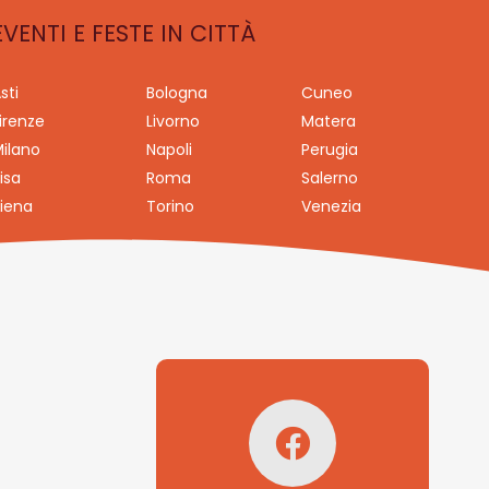
EVENTI E FESTE IN CITTÀ
sti
Bologna
Cuneo
irenze
Livorno
Matera
ilano
Napoli
Perugia
isa
Roma
Salerno
iena
Torino
Venezia
Seguici su
Facebook!