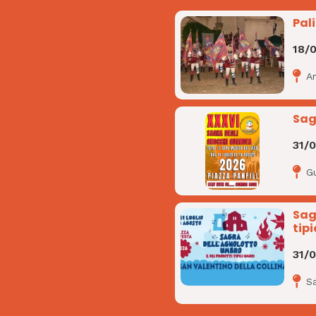
Pal
18/
A
Sag
31/
G
Sag
tipi
31/
Sa