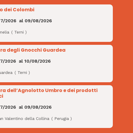
io dei Colombi
07/2026
al
09/08/2026
melia
(
Terni
)
ra degli Gnocchi Guardea
07/2026
al
10/08/2026
uardea
(
Terni
)
ra dell’Agnolotto Umbro e dei prodotti
ci
07/2026
al
09/08/2026
n Valentino della Collina
(
Perugia
)