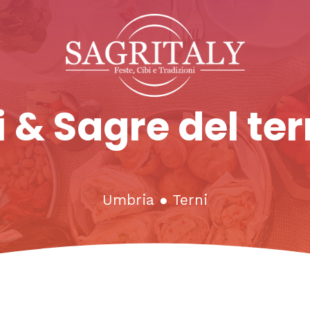
 & Sagre del ter
Umbria
●
Terni