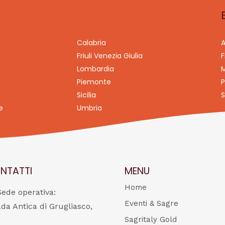
Calabria
A
Friuli Venezia Giulia
F
Lombardia
M
Piemonte
P
Sicilia
S
e
Umbria
NTATTI
MENU
Home
Sede operativa:
Eventi & Sagre
ada Antica di Grugliasco,
Sagritaly Gold