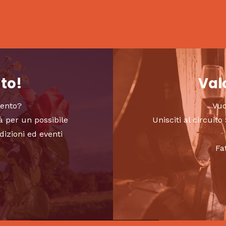
nto!
Valo
vento?
Vuo
à per un possibile
Unisciti al circui
dizioni ed eventi
Fa