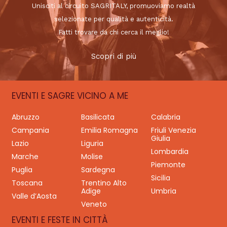
Unisciti al circuito SAGRITALY, promuoviamo realtà
selezionate per qualità e autenticità.
Fatti trovare da chi cerca il meglio!
Scopri di più
EVENTI E SAGRE VICINO A ME
Abruzzo
Basilicata
Calabria
Campania
Emilia Romagna
Friuli Venezia
Giulia
Lazio
Liguria
Lombardia
Marche
Molise
Piemonte
Puglia
Sardegna
Sicilia
Toscana
Trentino Alto
Adige
Umbria
Valle d’Aosta
Veneto
EVENTI E FESTE IN CITTÀ