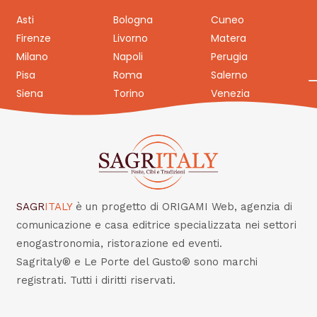
Asti
Bologna
Cuneo
Firenze
Livorno
Matera
Milano
Napoli
Perugia
Pisa
Roma
Salerno
Siena
Torino
Venezia
SAGR
ITALY
è un progetto di ORIGAMI Web, agenzia di
comunicazione e casa editrice specializzata nei settori
enogastronomia, ristorazione ed eventi.
Sagritaly® e Le Porte del Gusto® sono marchi
registrati. Tutti i diritti riservati.