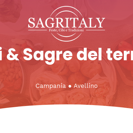
 & Sagre del ter
Campania
●
Avellino