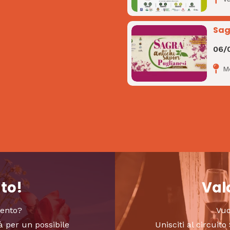
Sag
06/
M
nto!
Valo
vento?
Vuo
à per un possibile
Unisciti al circui