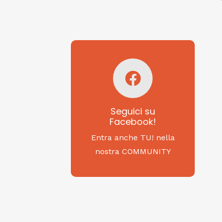
Seguici su
Facebook!
SAGRITALY
Seguici su
Facebook!
Feste, cibi e tradizioni
da Nord a Sud...
Entra anche TU! nella
nostra COMMUNITY