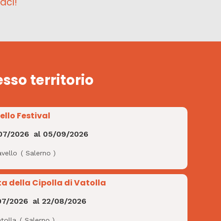
aci!
esso territorio
ello Festival
07/2026
al
05/09/2026
avello
(
Salerno
)
ta della Cipolla di Vatolla
07/2026
al
22/08/2026
tolla
(
Salerno
)