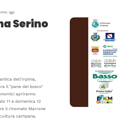
rino Igp
na Serino
ntica dell'Irpinia,
bra il "pane del bosco"
ronomici apriranno
bato 11 e domenica 12
are il rinomato Marrone
e cultura campana.