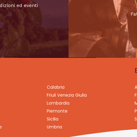
dizioni ed eventi
Fa
Calabria
A
Friuli Venezia Giulia
F
Lombardia
M
Piemonte
P
Sicilia
S
e
Umbria