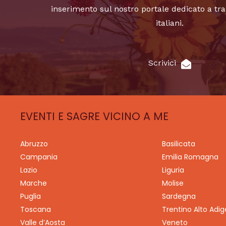
inserimento sul nostro portale dedicato a tra
italiani.
Scrivici
EVENTI E SAGRE VICINO A ME
Abruzzo
Basilicata
Campania
Emilia Romagna
Lazio
Liguria
Marche
Molise
Puglia
Sardegna
Toscana
Trentino Alto Adig
Valle d’Aosta
Veneto