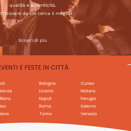
qualità e autenticità.
tti trovare da chi cerca il meglio!
Scopri di più
EVENTI E FESTE IN CITTÀ
sti
Bologna
Cuneo
irenze
Livorno
Matera
ilano
Napoli
Perugia
isa
Roma
Salerno
iena
Torino
Venezia