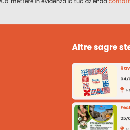
vuoi mettere in evidenza la tua azienda
contatt
Altre sagre st
Rav
04/
R
Fes
25/
Va