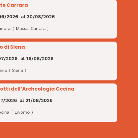
te Carrara
06/2026
al
30/08/2026
rrara
(
Massa-Carrara
)
o di Siena
07/2026
al
16/08/2026
iena
(
Siena
)
Notti dell’Archeologia Cecina
07/2026
al
21/08/2026
ecina
(
Livorno
)