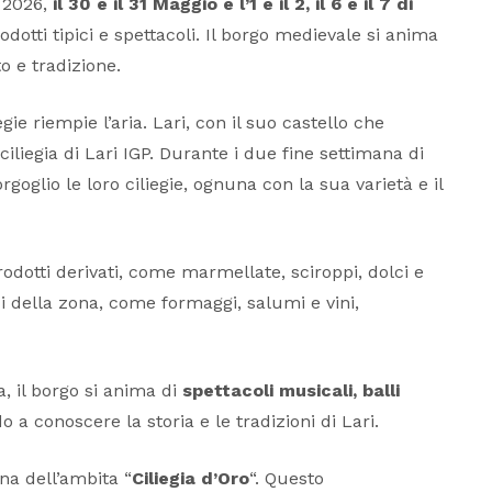
 2026,
il 30 e il 31 Maggio e l’1 e il 2, il 6 e il 7 di
odotti tipici e spettacoli. Il borgo medievale si anima
o e tradizione.
e riempie l’aria. Lari, con il suo castello che
ciliegia di Lari IGP. Durante i due fine settimana di
goglio le loro ciliegie, ognuna con la sua varietà e il
odotti derivati, come marmellate, sciroppi, dolci e
ici della zona, come formaggi, salumi e vini,
a, il borgo si anima di
spettacoli musicali, balli
 a conoscere la storia e le tradizioni di Lari.
na dell’ambita “
Ciliegia d’Oro
“. Questo