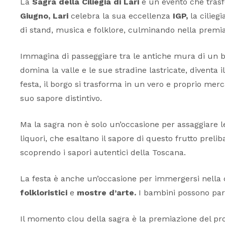
La
Sagra della Ciliegia di Lari
è un evento che trasf
Giugno, Lari
celebra la sua eccellenza
IGP,
la ciliegi
di stand, musica e folklore, culminando nella premiaz
Immagina di passeggiare tra le antiche mura di un bor
domina la valle e le sue stradine lastricate, diventa i
festa, il borgo si trasforma in un vero e proprio merca
suo sapore distintivo.
Ma la sagra non è solo un’occasione per assaggiare le 
liquori, che esaltano il sapore di questo frutto prelib
scoprendo i sapori autentici della Toscana.
La festa è anche un’occasione per immergersi nella cul
folkloristici
e
mostre d’arte.
I bambini possono par
Il momento clou della sagra è la premiazione del prod