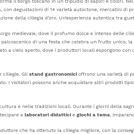
orma il borgo toscano in un tripudio di sapori e colori. Nel
a, con degustazioni di 14 varietà autoctone, mercatini di pr
ione della ciliegia d’oro. Un’esperienza autentica tra gust
go medievale, dove il profumo dolce e intenso delle ciliegi
l palcoscenico di una festa che celebra un frutto unico, la 
to a cielo aperto, dove i produttori locali espongono con or
ciliegie. Gli
stand gastronomici
offrono una varietà di pr
ato. I visitatori possono anche acquistare altri prodotti tip
tura e nelle tradizioni locali. Durante i giorni della sagr
tecipare a
laboratori didattici
e
giochi a tema
, imparando
uttore che ha ottenuto la ciliegia migliore, con la conseg