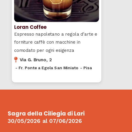
Loran Coffee
Espresso napoletano a regola d’arte e
forniture caffè con macchine in
comodato per ogni esigenza
Via G. Bruno, 2
-
Fr. Ponte a Egola San Miniato
-
Pisa
Sagra della Ciliegia di Lari
30/05/2026
al
07/06/2026