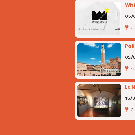
Whi
05/
Ca
Pali
02/
S
Le 
15/
C