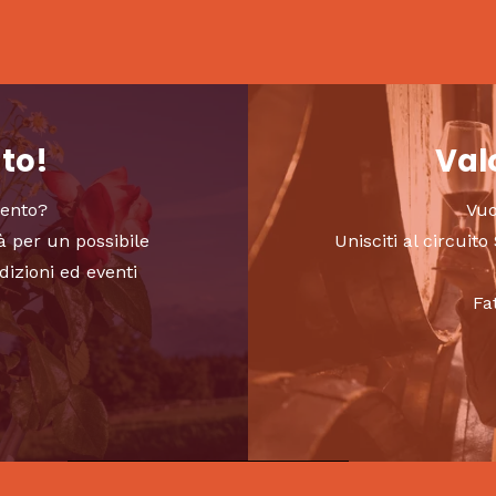
nto!
Valo
vento?
Vuo
à per un possibile
Unisciti al circui
dizioni ed eventi
Fa