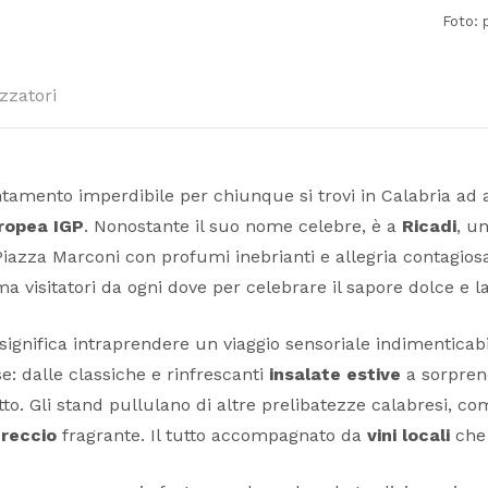
Foto: 
zzatori
amento imperdibile per chiunque si trovi in Calabria ad ag
Tropea IGP
. Nonostante il suo nome celebre, è a
Ricadi
, u
Piazza Marconi con profumi inebrianti e allegria contagios
a visitatori da ogni dove per celebrare il sapore dolce e la
ignifica intraprendere un viaggio sensoriale indimenticabil
se: dalle classiche e rinfrescanti
insalate estive
a sorpren
to. Gli stand pullulano di altre prelibatezze calabresi, co
reccio
fragrante. Il tutto accompagnato da
vini locali
che 