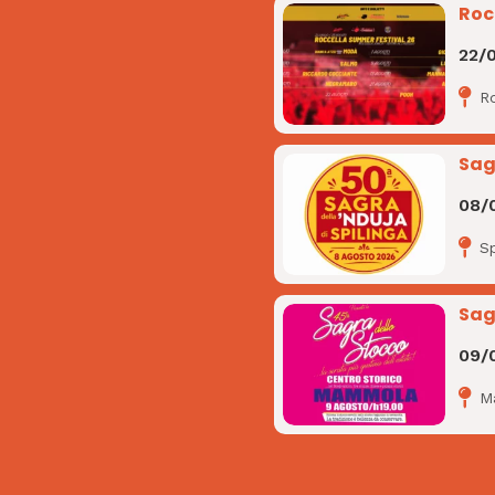
Roc
22/
R
Sag
08/
Sp
Sag
09/
M