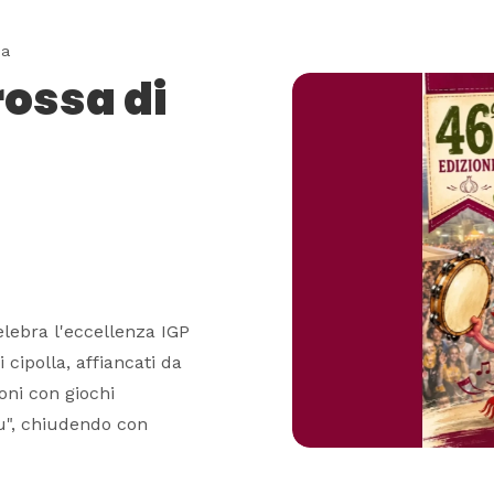
ea
rossa di
elebra l'eccellenza IGP
 cipolla, affiancati da
oni con giochi
cu", chiudendo con