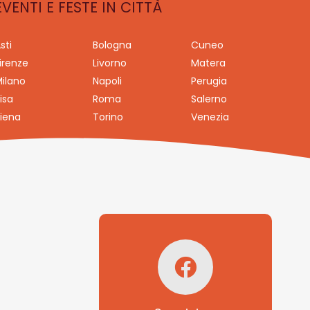
EVENTI E FESTE IN CITTÀ
sti
Bologna
Cuneo
irenze
Livorno
Matera
ilano
Napoli
Perugia
isa
Roma
Salerno
iena
Torino
Venezia
Seguici su
Facebook!
SAGRITALY