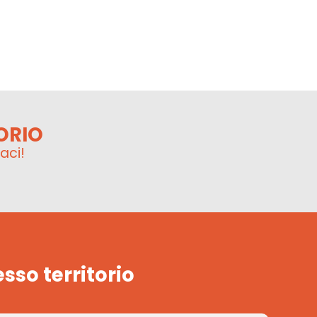
ORIO
aci!
esso territorio