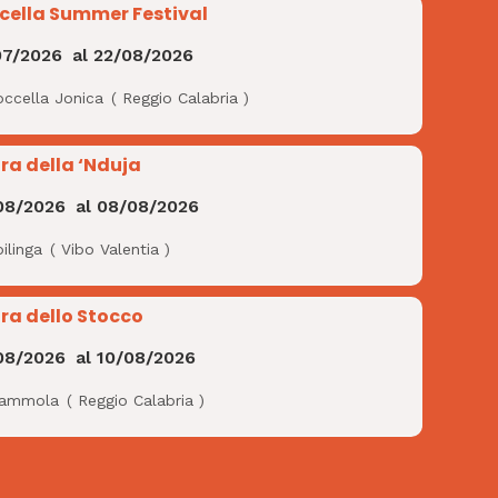
cella Summer Festival
07/2026
al
22/08/2026
occella Jonica
(
Reggio Calabria
)
ra della ‘Nduja
08/2026
al
08/08/2026
ilinga
(
Vibo Valentia
)
ra dello Stocco
08/2026
al
10/08/2026
ammola
(
Reggio Calabria
)