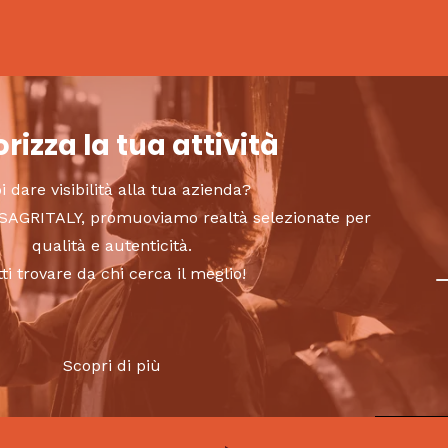
rizza la tua attività
i dare visibilità alla tua azienda?
to SAGRITALY, promuoviamo realtà selezionate per
qualità e autenticità.
tti trovare da chi cerca il meglio!
Scopri di più