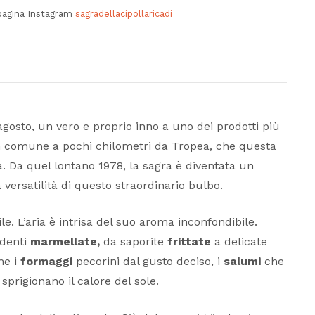
pagina Instagram
sagradellacipollaricadi
osto, un vero e proprio inno a uno dei prodotti più
n comune a pochi chilometri da Tropea, che questa
a. Da quel lontano 1978, la sagra è diventata un
 versatilità di questo straordinario bulbo.
e. L’aria è intrisa del suo aroma inconfondibile.
denti
marmellate,
da saporite
frittate
a delicate
me i
formaggi
pecorini dal gusto deciso, i
salumi
che
sprigionano il calore del sole.