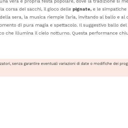
 una vera e propria festa popolare, dove la tradizione si me
la corsa dei sacchi, il gioco delle
pignate,
e le simpatiche 
ella sera, la musica riempie l’aria, invitando al ballo e al 
momento di pura magia e spettacolo. Il suggestivo ballo del 
co che illumina il cielo notturno. Questa performance chiud
zzatori, senza garantire eventuali variazioni di date o modifiche dei pro