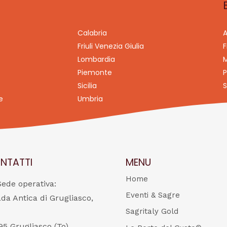
Calabria
A
Friuli Venezia Giulia
F
Lombardia
M
Piemonte
P
Sicilia
S
e
Umbria
NTATTI
MENU
Home
Sede operativa:
Eventi & Sagre
ada Antica di Grugliasco,
Sagritaly Gold
95 Grugliasco (To)