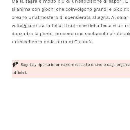
Ma la sagra è molto più di un’esplosione di sapori. È
si anima con giochi che coinvolgono grandi e piccini: 
creano un’atmosfera di spensierata allegria. Al calar d
volteggiano tra la folla. Il culmine della festa è un 
danza tra la gente, precede uno spettacolo pirotecni
un’eccellenza della terra di Calabria.
Sagritaly riporta informazioni raccolte online o dagli organi
ufficiali.