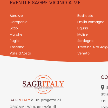
EVENTI E SAGRE VICINO A ME
Abruzzo
Basilicata
Campania
Emilia Romagna
Lazio
Liguria
Marche
Molise
Puglia
Sardegna
Toscana
Trentino Alto Adig
Valle d’Aosta
Veneto
CO
Str
SAGR
ITALY
è un progetto di
111
ORIGAMI Web, agenzia di
100