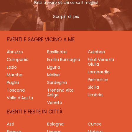
Fatti trovare da chi cerca il meglio!
Scopri di più
EVENTI E SAGRE VICINO A ME
Abruzzo
Basilicata
Calabria
Campania
Emilia Romagna
Friuli Venezia
Giulia
Lazio
Liguria
Lombardia
Marche
Molise
Piemonte
Puglia
Sardegna
Sicilia
Toscana
Trentino Alto
Adige
Umbria
Valle d’Aosta
Veneto
EVENTI E FESTE IN CITTÀ
Asti
Bologna
Cuneo
Firenze
Livorno
Matera