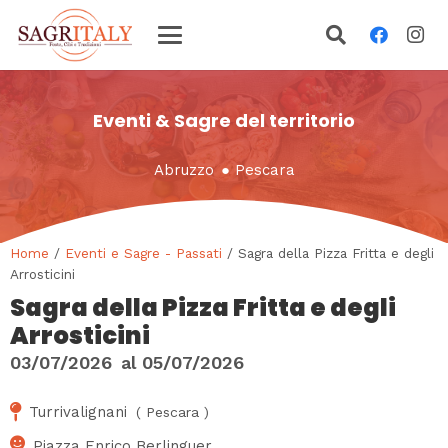
Eventi & Sagre del territorio
Abruzzo
●
Pescara
Home
/
Eventi e Sagre - Passati
/ Sagra della Pizza Fritta e degli
Arrosticini
Sagra della Pizza Fritta e degli
Arrosticini
03/07/2026
al
05/07/2026
Turrivalignani
(
Pescara
)
Piazza Enrico Berlinguer