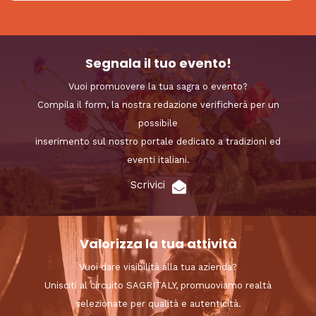
Segnala il tuo evento!
Vuoi promuovere la tua sagra o evento?
Compila il form, la nostra redazione verificherà per un
possibile
inserimento sul nostro portale dedicato a tradizioni ed
eventi italiani.
Scrivici
Valorizza la tua attività
Vuoi dare visibilità alla tua azienda?
Unisciti al circuito SAGRITALY, promuoviamo realtà
selezionate per qualità e autenticità.