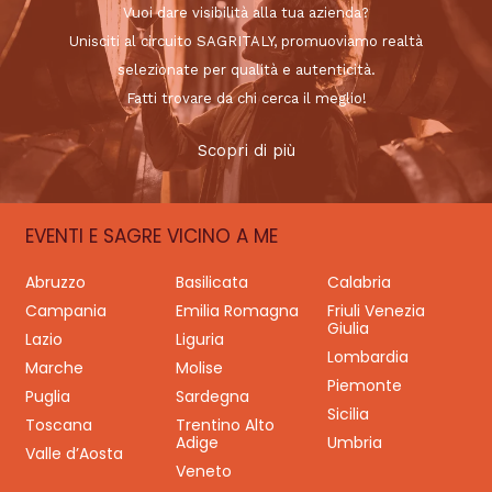
Vuoi dare visibilità alla tua azienda?
Unisciti al circuito SAGRITALY, promuoviamo realtà
selezionate per qualità e autenticità.
Fatti trovare da chi cerca il meglio!
Scopri di più
EVENTI E SAGRE VICINO A ME
Abruzzo
Basilicata
Calabria
Campania
Emilia Romagna
Friuli Venezia
Giulia
Lazio
Liguria
Lombardia
Marche
Molise
Piemonte
Puglia
Sardegna
Sicilia
Toscana
Trentino Alto
Adige
Umbria
Valle d’Aosta
Veneto