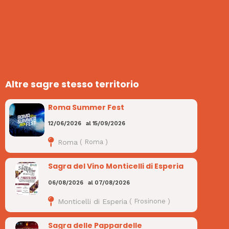
Altre sagre stesso territorio
Roma Summer Fest
12/06/2026
al
15/09/2026
Roma
(
Roma
)
Sagra del Vino Monticelli di Esperia
06/08/2026
al
07/08/2026
Monticelli di Esperia
(
Frosinone
)
Sagra delle Pappardelle