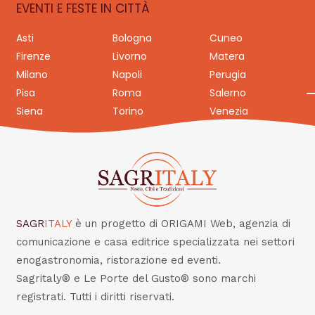
EVENTI E FESTE IN CITTÀ
Asti
Bologna
Cuneo
Firenze
Livorno
Matera
Milano
Napoli
Perugia
Pisa
Roma
Salerno
Siena
Torino
Venezia
SAGR
ITALY
è un progetto di ORIGAMI Web, agenzia di
comunicazione e casa editrice specializzata nei settori
enogastronomia, ristorazione ed eventi.
Sagritaly® e Le Porte del Gusto® sono marchi
registrati. Tutti i diritti riservati.