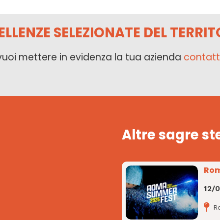
ELLENZE SELEZIONATE DEL TERRIT
vuoi mettere in evidenza la tua azienda
contatt
Altre sagre st
Rom
12/
R