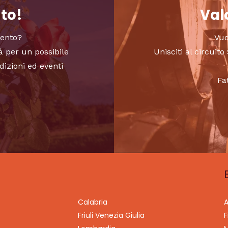
nto!
Valo
vento?
Vuo
à per un possibile
Unisciti al circui
dizioni ed eventi
Fa
Calabria
A
Friuli Venezia Giulia
F