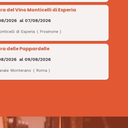
ra del Vino Monticelli di Esperia
08/2026
al
07/08/2026
nticelli di Esperia
(
Frosinone
)
ra delle Pappardelle
08/2026
al
09/08/2026
anale Monterano
(
Roma
)