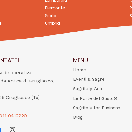
Lombardia
M
Piemonte
P
Sicilia
S
e
Umbria
NTATTI
MENU
Home
Sede operativa:
Eventi & Sagre
ada Antica di Grugliasco,
Sagritaly Gold
95 Grugliasco (To)
Le Porte del Gusto®
Sagritaly for Business
011 0412220
Blog