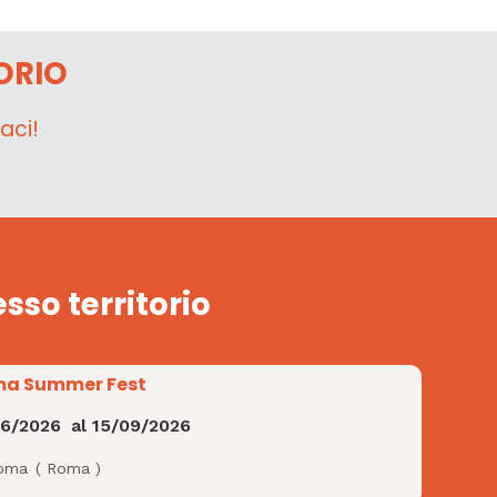
ORIO
aci!
esso territorio
a Summer Fest
06/2026
al
15/09/2026
oma
(
Roma
)