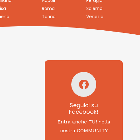
ilano
Napoli
Perugia
isa
Roma
Salerno
iena
Torino
Venezia
Seguici su
Facebook!
SAGRITALY
Seguici su
Facebook!
Feste, cibi e tradizioni
da Nord a Sud...
Entra anche TU! nella
nostra COMMUNITY