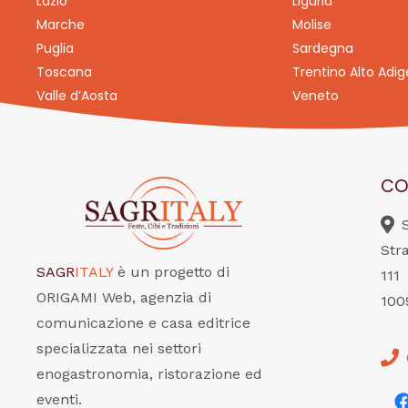
Lazio
Liguria
Marche
Molise
Puglia
Sardegna
Toscana
Trentino Alto Adig
Valle d’Aosta
Veneto
CO
Str
SAGR
ITALY
è un progetto di
111
ORIGAMI Web, agenzia di
100
comunicazione e casa editrice
specializzata nei settori
enogastronomia, ristorazione ed
eventi.