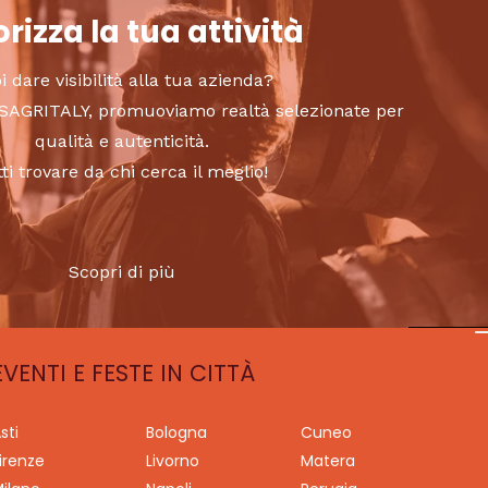
rizza la tua attività
i dare visibilità alla tua azienda?
to SAGRITALY, promuoviamo realtà selezionate per
qualità e autenticità.
tti trovare da chi cerca il meglio!
Scopri di più
EVENTI E FESTE IN CITTÀ
sti
Bologna
Cuneo
irenze
Livorno
Matera