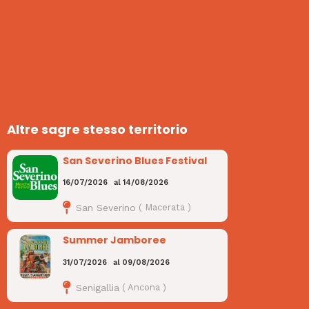
Altre sagre stesso territorio
San Severino Blues Festival
16/07/2026
al
14/08/2026
San Severino
(
Macerata
)
Summer Jamboree
31/07/2026
al
09/08/2026
Senigallia
(
Ancona
)