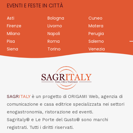
EVENTI E FESTE IN CITTÀ
Asti
Bologna
Cuneo
Firenze
Livorno
Matera
Milano
Napoli
Perugia
Pisa
Roma
Salerno
Siena
Torino
Venezia
SAGR
ITALY
è un progetto di ORIGAMI Web, agenzia di
comunicazione e casa editrice specializzata nei settori
enogastronomia, ristorazione ed eventi.
Sagritaly® e Le Porte del Gusto® sono marchi
registrati. Tutti i diritti riservati.