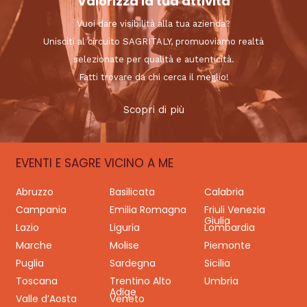
Valorizza la tua attività
Vuoi dare visibilità alla tua azienda?
Unisciti al circuito SAGRITALY, promuoviamo realtà
selezionate per qualità e autenticità.
Fatti trovare da chi cerca il meglio!
Scopri di più
EVENTI E SAGRE VICINO A ME
Abruzzo
Basilicata
Calabria
Campania
Emilia Romagna
Friuli Venezia
Giulia
Lazio
Liguria
Lombardia
Marche
Molise
Piemonte
Puglia
Sardegna
Sicilia
Toscana
Trentino Alto
Umbria
Adige
Valle d’Aosta
Veneto