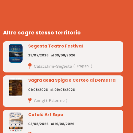
Altre sagre stesso territorio
Segesta Teatro Festival
29/07/2026
al
30/08/2026
Calatafimi-Segesta
(
Trapani
)
Sagra della Spiga e Corteo di Demetra
01/08/2026
al
09/08/2026
Gangi
(
Palermo
)
Cefalù Art Expo
03/08/2026
al
16/08/2026