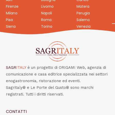
Firenze
Livorno
Matera
Milano
Napoli
Perugia
Pisa
Roma
Salerno
Siena
Torino
Venezia
SAGR
ITALY
è un progetto di ORIGAMI Web, agenzia di
comunicazione e casa editrice specializzata nei settori
enogastronomia, ristorazione ed eventi.
Sagritaly® e Le Porte del Gusto® sono marchi
registrati. Tutti i diritti riservati.
CONTATTI