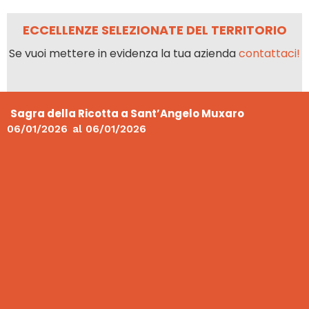
ECCELLENZE SELEZIONATE DEL TERRITORIO
Se vuoi mettere in evidenza la tua azienda
contattaci!
Sagra della Ricotta a Sant’Angelo Muxaro
06/01/2026
al
06/01/2026