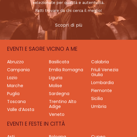
selezionate per qualità e autenticità.
Fatti trovare da chi cerca il meglio!
Scopri di più
EVENTI E SAGRE VICINO A ME
Abruzzo
Basilicata
Calabria
Campania
Emilia Romagna
Friuli Venezia
Giulia
Lazio
Liguria
Lombardia
Marche
Molise
Piemonte
Puglia
Sardegna
Sicilia
Toscana
Trentino Alto
Adige
Umbria
Valle d’Aosta
Veneto
EVENTI E FESTE IN CITTÀ
Asti
Bologna
Cuneo