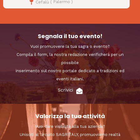
Cefalù
(
Palermo
)
Segnala il tuo evento!
Vuoi promuovere la tua sagra o evento?
Compila il form, la nostra redazione verificherà per un
possibile
inserimento sul nostro portale dedicato a tradizioni ed
eventi italiani.
Scrivici
Valorizza la tua attività
Vuoi dare visibilità alla tua azienda?
Unisciti al circuito SAGRITALY, promuoviamo realtà