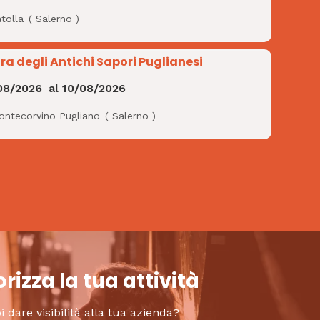
tolla
(
Salerno
)
ra degli Antichi Sapori Puglianesi
08/2026
al
10/08/2026
ontecorvino Pugliano
(
Salerno
)
rizza la tua attività
i dare visibilità alla tua azienda?