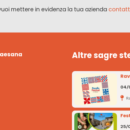
vuoi mettere in evidenza la tua azienda
contatt
Altre sagre st
 Paesana
Rav
04/
R
Fes
25/