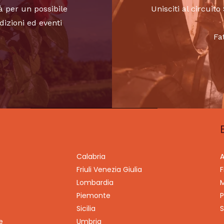
à per un possibile
Unisciti al circui
dizioni ed eventi
Fa
Calabria
A
Friuli Venezia Giulia
F
Lombardia
M
Piemonte
P
Sicilia
S
e
Umbria