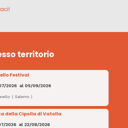
aci!
esso territorio
ello Festival
07/2026
al
05/09/2026
avello
(
Salerno
)
ta della Cipolla di Vatolla
07/2026
al
22/08/2026