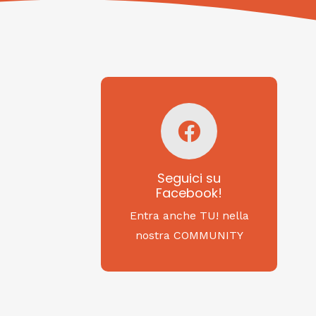
Seguici su
Facebook!
SAGRITALY
Seguici su
Facebook!
Feste, cibi e tradizioni
da Nord a Sud...
Entra anche TU! nella
nostra COMMUNITY