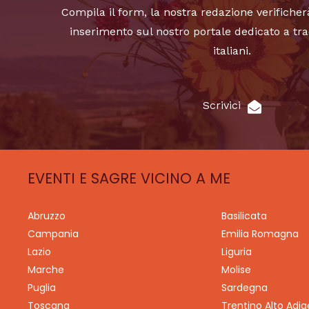
Compila il form, la nostra redazione verificher
inserimento sul nostro portale dedicato a tra
italiani.
Scrivici
EVENTI E SAGRE VICINO A ME
Abruzzo
Basilicata
Campania
Emilia Romagna
Lazio
Liguria
Marche
Molise
Puglia
Sardegna
Toscana
Trentino Alto Adig