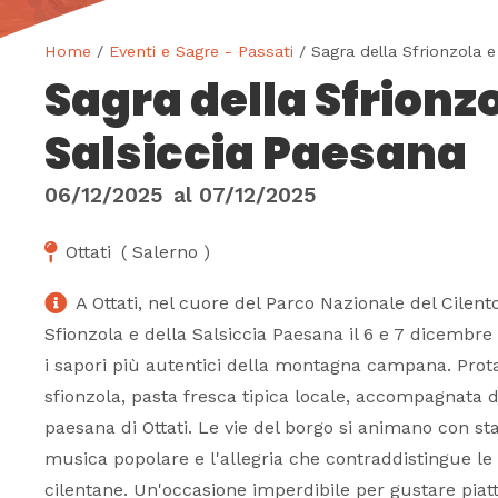
Home
/
Eventi e Sagre - Passati
/ Sagra della Sfrionzola e
Sagra della Sfrionzo
Salsiccia Paesana
06/12/2025
al
07/12/2025
Ottati
(
Salerno
)
A Ottati, nel cuore del Parco Nazionale del Cilent
Sfionzola e della Salsiccia Paesana il 6 e 7 dicembre
i sapori più autentici della montagna campana. Prota
sfionzola, pasta fresca tipica locale, accompagnata d
paesana di Ottati. Le vie del borgo si animano con s
musica popolare e l'allegria che contraddistingue le 
cilentane. Un'occasione imperdibile per gustare piatt