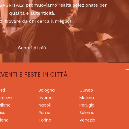
to SAGRITALY, promuoviamo realtà selezionate per
qualità e autenticità.
tti trovare da chi cerca il meglio!
Scopri di più
EVENTI E FESTE IN CITTÀ
sti
Bologna
Cuneo
irenze
Livorno
Matera
ilano
Napoli
Perugia
isa
Roma
Salerno
iena
Torino
Venezia