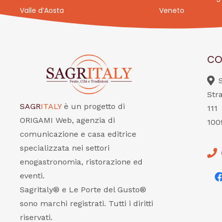
Valle d’Aosta
Veneto
CO
Str
SAGR
ITALY
è un progetto di
111
ORIGAMI Web, agenzia di
100
comunicazione e casa editrice
specializzata nei settori
enogastronomia, ristorazione ed
eventi.
Sagritaly® e Le Porte del Gusto®
sono marchi registrati. Tutti i diritti
riservati.