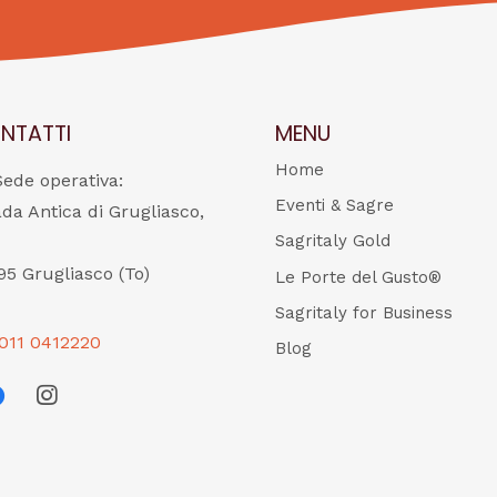
NTATTI
MENU
Home
Sede operativa:
Eventi & Sagre
ada Antica di Grugliasco,
Sagritaly Gold
95 Grugliasco (To)
Le Porte del Gusto®
Sagritaly for Business
011 0412220
Blog