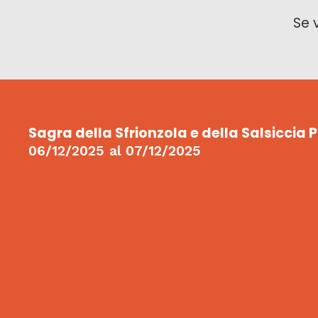
Se 
Sagra della Sfrionzola e della Salsiccia
06/12/2025
al
07/12/2025