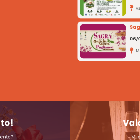
Va
Sag
06/
M
nto!
Valo
vento?
Vuo