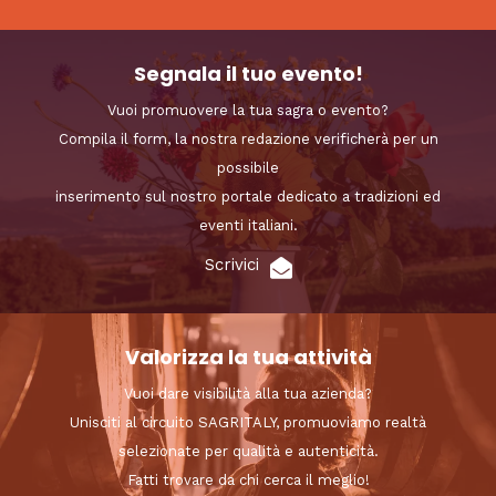
Segnala il tuo evento!
Vuoi promuovere la tua sagra o evento?
Compila il form, la nostra redazione verificherà per un
possibile
inserimento sul nostro portale dedicato a tradizioni ed
eventi italiani.
Scrivici
Valorizza la tua attività
Vuoi dare visibilità alla tua azienda?
Unisciti al circuito SAGRITALY, promuoviamo realtà
selezionate per qualità e autenticità.
Fatti trovare da chi cerca il meglio!