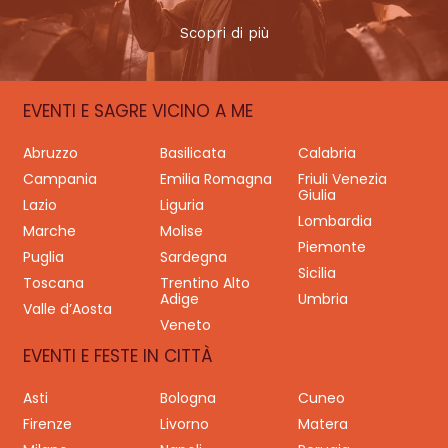
Scopri di più
EVENTI E SAGRE VICINO A ME
Abruzzo
Basilicata
Calabria
Campania
Emilia Romagna
Friuli Venezia
Giulia
Lazio
Liguria
Lombardia
Marche
Molise
Piemonte
Puglia
Sardegna
Sicilia
Toscana
Trentino Alto
Adige
Umbria
Valle d’Aosta
Veneto
EVENTI E FESTE IN CITTÀ
Asti
Bologna
Cuneo
Firenze
Livorno
Matera