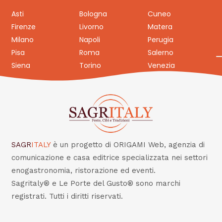
Asti
Bologna
Cuneo
Firenze
Livorno
Matera
Milano
Napoli
Perugia
Pisa
Roma
Salerno
Siena
Torino
Venezia
SAGR
ITALY
è un progetto di ORIGAMI Web, agenzia di
comunicazione e casa editrice specializzata nei settori
enogastronomia, ristorazione ed eventi.
Sagritaly® e Le Porte del Gusto® sono marchi
registrati. Tutti i diritti riservati.