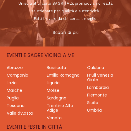
Unisciti al circuito SAGRITALY, promuoviamo realtà
selezionate per qualità e autenticità.
Fatti trovare da chi cerca il meglio!
Scopri di più
EVENTI E SAGRE VICINO A ME
Abruzzo
Basilicata
Calabria
Campania
Emilia Romagna
Friuli Venezia
Giulia
Lazio
Liguria
Lombardia
Marche
Molise
Piemonte
Puglia
Sardegna
Sicilia
Toscana
Trentino Alto
Adige
Umbria
Valle d’Aosta
Veneto
EVENTI E FESTE IN CITTÀ