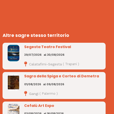
Altre sagre stesso territorio
Segesta Teatro Festival
29/07/2026
al
30/08/2026
Calatafimi-Segesta
(
Trapani
)
Sagra della Spiga e Corteo di Demetra
01/08/2026
al
09/08/2026
Gangi
(
Palermo
)
Cefalù Art Expo
03/08/2026
al
16/08/2026