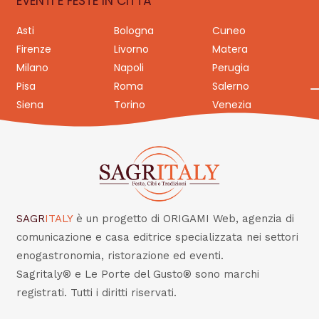
EVENTI E FESTE IN CITTÀ
Asti
Bologna
Cuneo
Firenze
Livorno
Matera
Milano
Napoli
Perugia
Pisa
Roma
Salerno
Siena
Torino
Venezia
SAGR
ITALY
è un progetto di ORIGAMI Web, agenzia di
comunicazione e casa editrice specializzata nei settori
enogastronomia, ristorazione ed eventi.
Sagritaly® e Le Porte del Gusto® sono marchi
registrati. Tutti i diritti riservati.