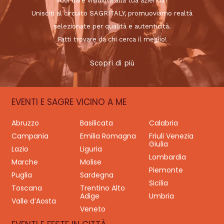
Vuoi dare visibilità alla tua azienda?
Unisciti al circuito SAGRITALY, promuoviamo realtà
selezionate per qualità e autenticità.
Fatti trovare da chi cerca il meglio!
Scopri di più
EVENTI E SAGRE VICINO A ME
Abruzzo
Basilicata
Calabria
Campania
Emilia Romagna
Friuli Venezia
Giulia
Lazio
Liguria
Lombardia
Marche
Molise
Piemonte
Puglia
Sardegna
Sicilia
Toscana
Trentino Alto
Adige
Umbria
Valle d’Aosta
Veneto