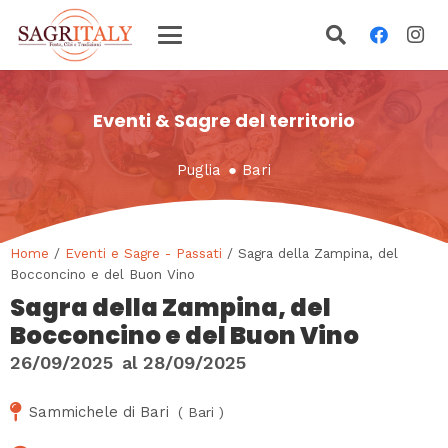
Eventi & Sagre del territorio
Puglia
●
Bari
Home
/
Eventi e Sagre - Passati
/ Sagra della Zampina, del
Bocconcino e del Buon Vino
Sagra della Zampina, del
Bocconcino e del Buon Vino
26/09/2025
al
28/09/2025
Sammichele di Bari
(
Bari
)