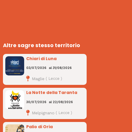
Altre sagre stesso territorio
Chiari di Luna
03/07/2026
al
31/08/2026
Maglie
(
Lecce
)
La Notte della Taranta
30/07/2026
al
22/08/2026
Melpignano
(
Lecce
)
Palio di Oria