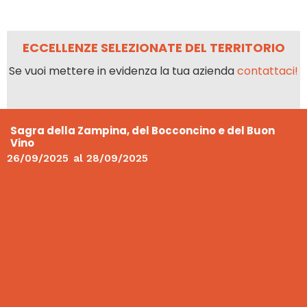
ECCELLENZE SELEZIONATE DEL TERRITORIO
Se vuoi mettere in evidenza la tua azienda
contattaci!
Sagra della Zampina, del Bocconcino e del Buon
Vino
26/09/2025
al
28/09/2025