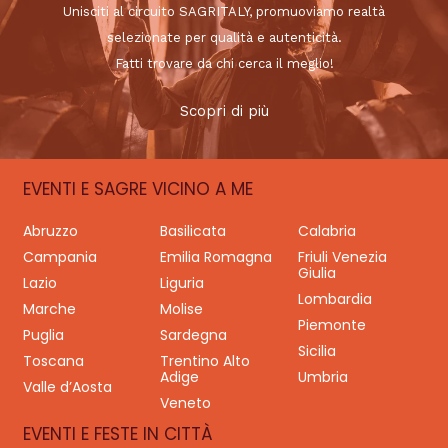
Unisciti al circuito SAGRITALY, promuoviamo realtà
selezionate per qualità e autenticità.
Fatti trovare da chi cerca il meglio!
Scopri di più
EVENTI E SAGRE VICINO A ME
Abruzzo
Basilicata
Calabria
Campania
Emilia Romagna
Friuli Venezia
Giulia
Lazio
Liguria
Lombardia
Marche
Molise
Piemonte
Puglia
Sardegna
Sicilia
Toscana
Trentino Alto
Adige
Umbria
Valle d’Aosta
Veneto
EVENTI E FESTE IN CITTÀ