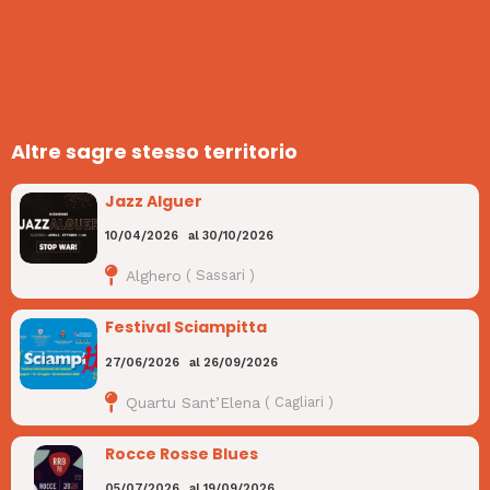
Altre sagre stesso territorio
Jazz Alguer
10/04/2026
al
30/10/2026
Alghero
(
Sassari
)
Festival Sciampitta
27/06/2026
al
26/09/2026
Quartu Sant’Elena
(
Cagliari
)
Rocce Rosse Blues
05/07/2026
al
19/09/2026