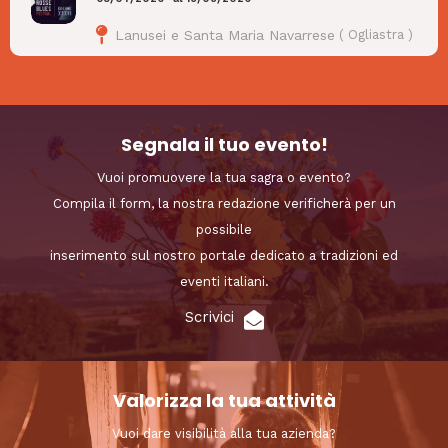
Lanusei e Santa Maria Navarrese
(
Ogliastra
)
Segnala il tuo evento!
Vuoi promuovere la tua sagra o evento?
Compila il form, la nostra redazione verificherà per un
possibile
inserimento sul nostro portale dedicato a tradizioni ed
eventi italiani.
Scrivici
Valorizza la tua attività
Vuoi dare visibilità alla tua azienda?