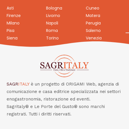
Asti
Bologna
Cuneo
Firenze
Livorno
Matera
Milano
Napoli
Perugia
Pisa
Roma
Salerno
Siena
Torino
Venezia
SAGR
ITALY
è un progetto di ORIGAMI Web, agenzia di
comunicazione e casa editrice specializzata nei settori
enogastronomia, ristorazione ed eventi.
Sagritaly® e Le Porte del Gusto® sono marchi
registrati. Tutti i diritti riservati.