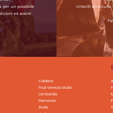
à per un possibile
Unisciti al circui
dizioni ed eventi
Fa
Calabria
A
Friuli Venezia Giulia
F
Lombardia
M
Piemonte
P
Sicilia
S