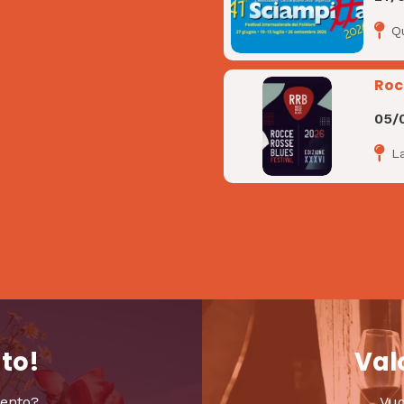
Q
Roc
05/
L
nto!
Valo
vento?
Vuo