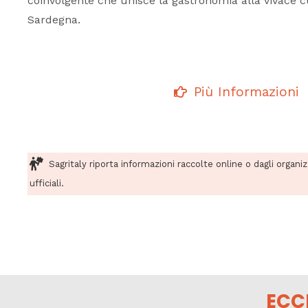
coinvolgente che unisce la gastronomia alla vivace c
Sardegna.
Più Informazioni
Sagritaly riporta informazioni raccolte online o dagli organi
ufficiali.
ECC