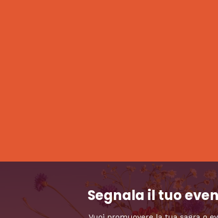
Segnala il tuo eve
Vuoi promuovere la tua sagra o e