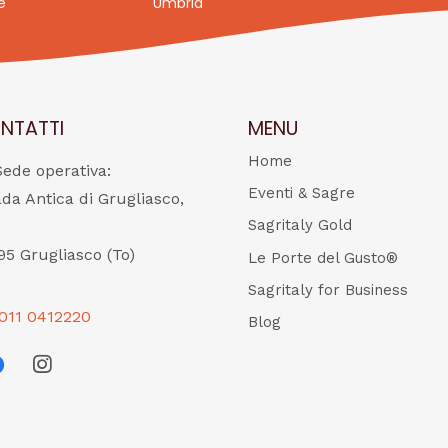
e
Umbria
NTATTI
MENU
Home
Sede operativa:
Eventi & Sagre
ada Antica di Grugliasco,
Sagritaly Gold
95 Grugliasco (To)
Le Porte del Gusto®
Sagritaly for Business
011 0412220
Blog