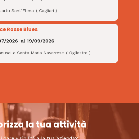
uartu Sant’Elena
(
Cagliari
)
ce Rosse Blues
07/2026
al
19/09/2026
anusei e Santa Maria Navarrese
(
Ogliastra
)
rizza la tua attività
i dare visibilità alla tua azienda?