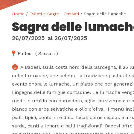
Home
/
Eventi e Sagre - Passati
/ Sagra delle lumache
Sagra delle lumach
26/07/2025
al
26/07/2025
Badesi
(
Sassari
)
A Badesi, sulla costa nord della Sardegna, il 26 lu
delle Lumache, che celebra la tradizione pastorale de
evento onora le lumache, un piatto che per generazi
l'ingegno delle famiglie contadine. Le lumache veng
modi: in umido con pomodoro, aglio, prezzemolo e p
bianco con erbe selvatiche e olio d'oliva. Il menù in
piatti tipici, contorni e dolci locali come seadas e a
sarda, canti a tenore e balli tradizionali, Badesi off