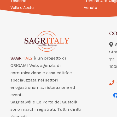
Toscana
Trentino Alto Adig
Valle d’Aosta
Veneto
CO
Str
SAGR
ITALY
è un progetto di
111
ORIGAMI Web, agenzia di
100
comunicazione e casa editrice
specializzata nei settori
enogastronomia, ristorazione ed
eventi.
Sagritaly® e Le Porte del Gusto®
sono marchi registrati. Tutti i diritti
riservati.