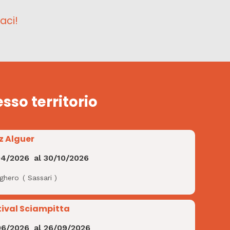
aci!
esso territorio
z Alguer
04/2026
al
30/10/2026
lghero
(
Sassari
)
tival Sciampitta
06/2026
al
26/09/2026