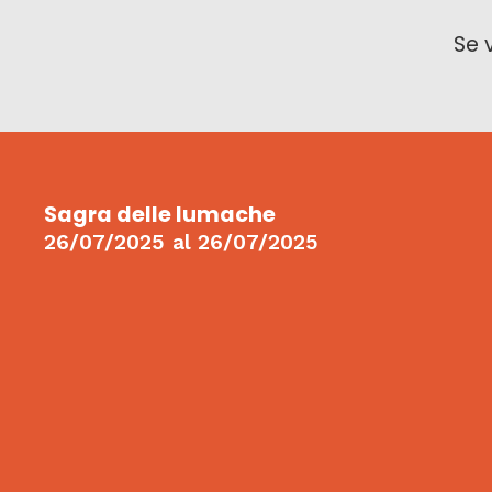
Se 
Sagra delle lumache
26/07/2025
al
26/07/2025