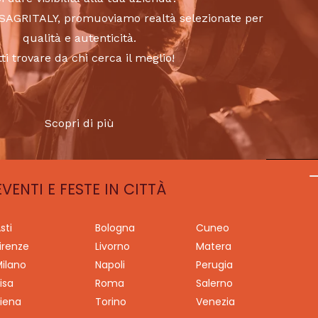
to SAGRITALY, promuoviamo realtà selezionate per
qualità e autenticità.
tti trovare da chi cerca il meglio!
Scopri di più
EVENTI E FESTE IN CITTÀ
sti
Bologna
Cuneo
irenze
Livorno
Matera
ilano
Napoli
Perugia
isa
Roma
Salerno
iena
Torino
Venezia