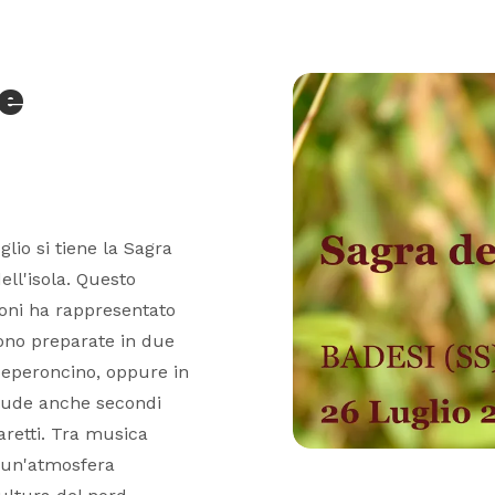
e
glio si tiene la Sagra
ll'isola. Questo
oni ha rappresentato
ono preparate in due
eperoncino, oppure in
clude anche secondi
maretti. Tra musica
re un'atmosfera