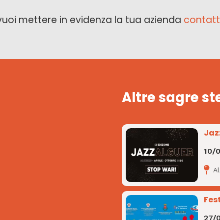
vuoi mettere in evidenza la tua azienda
contatt
Altre sagre st
Jaz
10/
A
Fes
27/