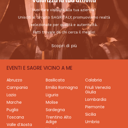
Valorizza la tua attività
Vuoi dare visibilità alla tua azienda?
Unisciti al circuito SAGRITALY, promuoviamo realtà
selezionate per qualità e autenticità.
Fatti trovare da chi cerca il meglio!
Scopri di più
EVENTI E SAGRE VICINO A ME
Abruzzo
Basilicata
Calabria
Campania
Emilia Romagna
Friuli Venezia
Giulia
Lazio
Liguria
Lombardia
Marche
Molise
Piemonte
Puglia
Sardegna
Sicilia
Toscana
Trentino Alto
Adige
Umbria
Valle d’Aosta