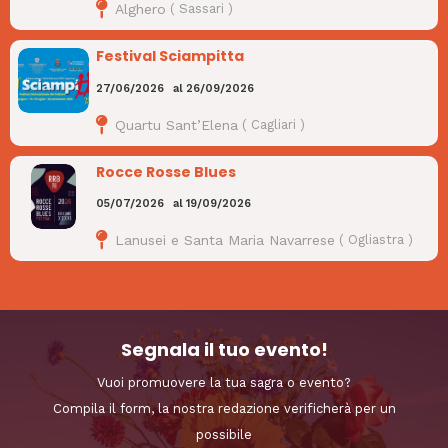
Alghero
(
Sassari
)
Festival Sciampitta
27/06/2026
al
26/09/2026
Quartu Sant’Elena
(
Cagliari
)
Rocce Rosse Blues
05/07/2026
al
19/09/2026
Lanusei e Santa Maria Navarrese
(
Ogliastra
)
Segnala il tuo evento!
Vuoi promuovere la tua sagra o evento?
Compila il form, la nostra redazione verificherà per un
possibile