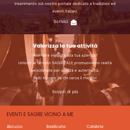
inserimento sul nostro portale dedicato a tradizioni ed
eventi italiani.
Scrivici
Valorizza la tua attività
Vuoi dare visibilità alla tua azienda?
Unisciti al circuito SAGRITALY, promuoviamo realtà
selezionate per qualità e autenticità.
Fatti trovare da chi cerca il meglio!
Scopri di più
EVENTI E SAGRE VICINO A ME
Abruzzo
Basilicata
Calabria