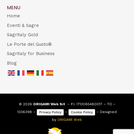
MENU
Home
Eventi & Sagre
Sagritaly Gold
Le Porte del Gusto®
Sagritaly for Business
Blog
© 2026
ORIGAMI Web Srl
– P.I. IT13065480017 – TO –
1336398 –
–
– Designed
Privacy Policy
Cookie Policy
by
ORIGAMI Web