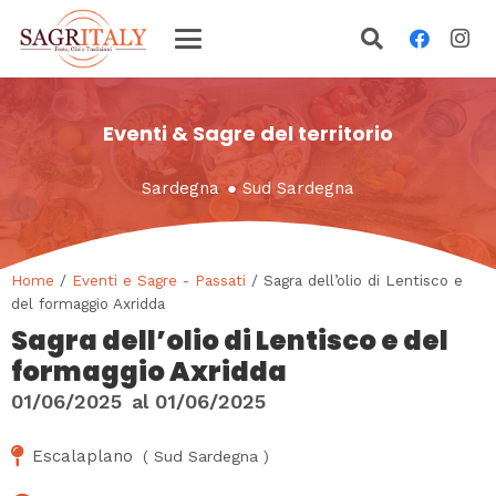
Eventi & Sagre del territorio
Sardegna
●
Sud Sardegna
Home
/
Eventi e Sagre - Passati
/ Sagra dell’olio di Lentisco e
del formaggio Axridda
Sagra dell’olio di Lentisco e del
formaggio Axridda
01/06/2025
al
01/06/2025
Escalaplano
(
Sud Sardegna
)